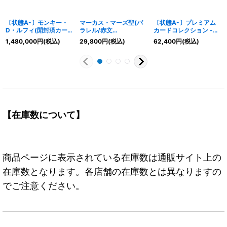
〔状態A-〕モンキー・
マーカス・マーズ聖(パ
〔状態A-〕プレミアム
D・ルフィ(開封済カード
ラレル/赤文
カードコレクション -熊
のみ/シリアル/漫画絵)
字/illust:Gege
本スペシャル-【未開封
1,480,000
円
(税込)
29,800
円
(税込)
62,400
円
(税込)
【SR】{OP07-109}
Akutami)【R/P】
BOX】{-}
{OP13-091}
【在庫数について】
商品ページに表示されている在庫数は通販サイト上の
在庫数となります。各店舗の在庫数とは異なりますの
でご注意ください。