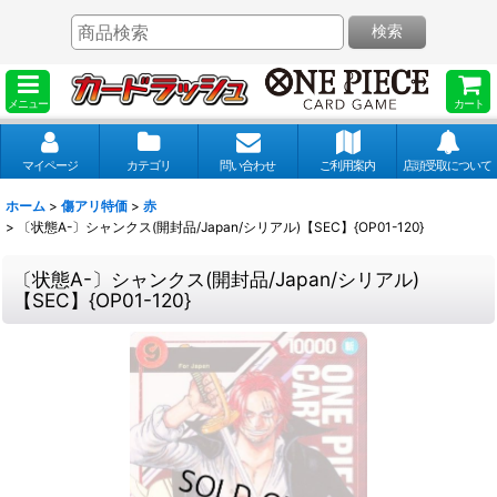
検索
メニュー
カート
マイページ
カテゴリ
問い合わせ
ご利用案内
店頭受取について
ホーム
>
傷アリ特価
>
赤
>
〔状態A-〕シャンクス(開封品/Japan/シリアル)【SEC】{OP01-120}
〔状態A-〕シャンクス(開封品/Japan/シリアル)
【SEC】{OP01-120}