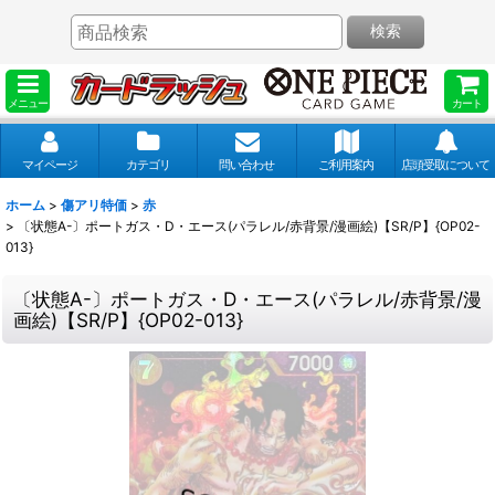
検索
メニュー
カート
マイページ
カテゴリ
問い合わせ
ご利用案内
店頭受取について
ホーム
>
傷アリ特価
>
赤
>
〔状態A-〕ポートガス・D・エース(パラレル/赤背景/漫画絵)【SR/P】{OP02-
013}
〔状態A-〕ポートガス・D・エース(パラレル/赤背景/漫
画絵)【SR/P】{OP02-013}