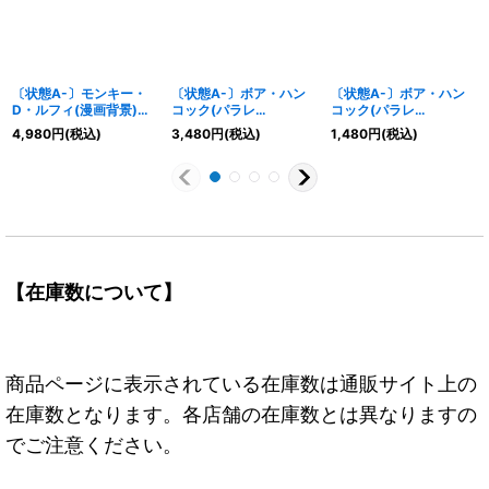
〔状態A-〕モンキー・
〔状態A-〕ボア・ハン
〔状態A-〕ボア・ハン
D・ルフィ(漫画背景)
コック(パラレ
コック(パラレ
【P】{P-001}
ル/illust:Hashimoto Q)
ル/illust:SHINRA
4,980
円
(税込)
3,480
円
(税込)
1,480
円
(税込)
【SR/P】{EB03-026}
AGENCY Co.Ltd.)
【SR/P】{OP01-078}
【在庫数について】
商品ページに表示されている在庫数は通販サイト上の
在庫数となります。各店舗の在庫数とは異なりますの
でご注意ください。