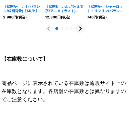
〔状態A-〕ナミ(パラレ
〔状態B〕カルガラ(金文
〔状態A-〕シャーロッ
ル/線画背景)【SR/P】
字/アニメイラスト)
ト・リンリン(パラレ
{OP02-036}
【L】{OP08-098}
ル/illust:Hayaken-
2,980
円
(税込)
12,300
円
(税込)
740
円
(税込)
sarena)【SR/P】
{OP03-114}
【在庫数について】
商品ページに表示されている在庫数は通販サイト上の
在庫数となります。各店舗の在庫数とは異なりますの
でご注意ください。