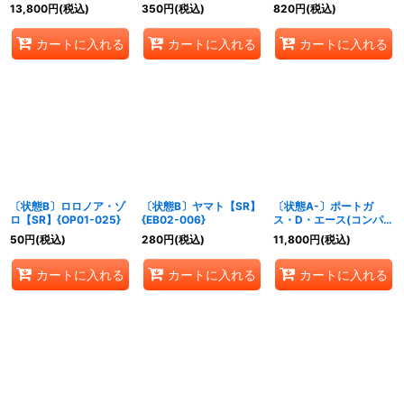
ニメイラスト)【L】
Michibata)【SR/P】
13,800
円
(税込)
350
円
(税込)
820
円
(税込)
{OP07-001}
{EB02-006}
カートに入れる
カートに入れる
カートに入れる
〔状態B〕ロロノア・ゾ
〔状態B〕ヤマト【SR】
〔状態A-〕ポートガ
ロ【SR】{OP01-025}
{EB02-006}
ス・D・エース(コンパス
背景/漫画絵)【SR】
50
円
(税込)
280
円
(税込)
11,800
円
(税込)
{OP02-013}
カートに入れる
カートに入れる
カートに入れる