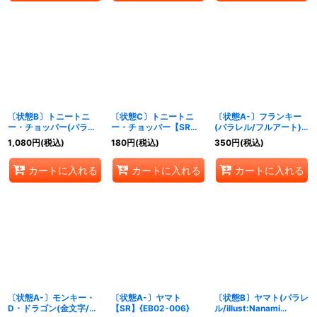
〔状態B〕トニートニ
〔状態C〕トニートニ
〔状態A-〕フランキー
ー・チョッパー(パラレ
ー・チョッパー【SR】
(パラレル/フルアート)
ル/illust:Ririka Fukaya)
{EB01-006}
【C/P】{ST21-011}
1,080
円
(税込)
180
円
(税込)
350
円
(税込)
【R/P】{EB02-003}
カートに入れる
カートに入れる
カートに入れる
〔状態A-〕モンキー・
〔状態A-〕ヤマト
〔状態B〕ヤマト(パラレ
D・ドラゴン(金文字/ア
【SR】{EB02-006}
ル/illust:Nanami