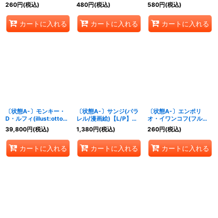
【SR/P】{OP10-005}
【SR/P】{OP10-005}
260
円
(税込)
480
円
(税込)
580
円
(税込)
カートに入れる
カートに入れる
カートに入れる
〔状態A-〕モンキー・
〔状態A-〕サンジ(パラ
〔状態A-〕エンポリ
D・ルフィ(illust:otton)
レル/漫画絵)【L/P】
オ・イワンコフ(フルア
【SR】{ST10-006}
{PRB01-001}
ート/レリーフ仕
39,800
円
(税込)
1,380
円
(税込)
260
円
(税込)
様/illust:Ryuda)【UC】
{OP05-004}
カートに入れる
カートに入れる
カートに入れる