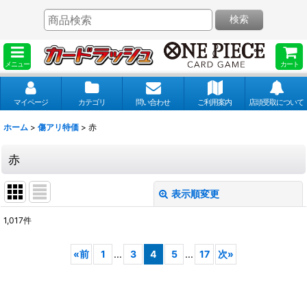
検索
メニュー
カート
マイページ
カテゴリ
問い合わせ
ご利用案内
店頭受取について
ホーム
>
傷アリ特価
>
赤
赤
表示順変更
閉じる
1,017
件
表示数
:
«
前
1
...
3
4
5
...
17
次
»
並び順
: