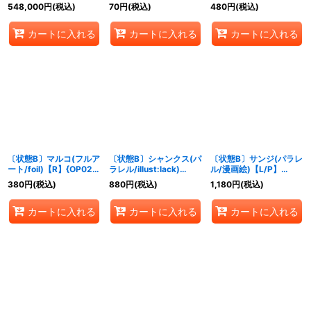
漫画背景/漫画絵)
【SR/P】{OP05-007}
548,000
円
(税込)
70
円
(税込)
480
円
(税込)
【SEC/SP】{OP09-
118}
カートに入れる
カートに入れる
カートに入れる
〔状態B〕マルコ(フルア
〔状態B〕シャンクス(パ
〔状態B〕サンジ(パラレ
ート/foil)【R】{OP02-
ラレル/illust:lack)
ル/漫画絵)【L/P】
018}
【SEC/P】{OP01-120}
{PRB01-001}
380
円
(税込)
880
円
(税込)
1,180
円
(税込)
カートに入れる
カートに入れる
カートに入れる