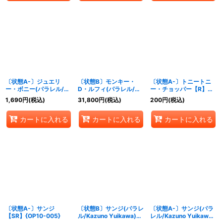
〔状態A-〕ジュエリ
〔状態B〕モンキー・
〔状態A-〕トニートニ
ー・ボニー(パラレル/フ
D・ルフィ(パラレル/白
ー・チョッパー【R】
ルアート)【C/P】
黒版)【L/P】{ST21-
{OP10-011}
1,690
円
(税込)
31,800
円
(税込)
200
円
(税込)
{ST21-004}
001}
カートに入れる
カートに入れる
カートに入れる
〔状態A-〕サンジ
〔状態B〕サンジ(パラレ
〔状態A-〕サンジ(パラ
【SR】{OP10-005}
ル/Kazuno Yuikawa)
レル/Kazuno Yuikawa)