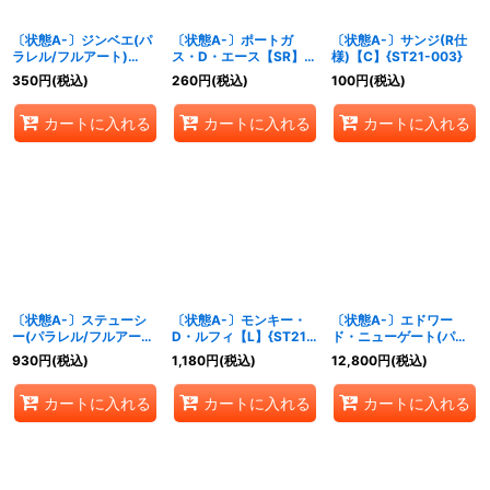
〔状態A-〕ジンベエ(パ
〔状態A-〕ポートガ
〔状態A-〕サンジ(R仕
ラレル/フルアート)
ス・D・エース【SR】
様)【C】{ST21-003}
【C/P】{ST21-005}
{ST15-005}
350
円
(税込)
260
円
(税込)
100
円
(税込)
カートに入れる
カートに入れる
カートに入れる
〔状態A-〕ステューシ
〔状態A-〕モンキー・
〔状態A-〕エドワー
ー(パラレル/フルアー
D・ルフィ【L】{ST21-
ド・ニューゲート(パラ
ト)【C/P】{ST21-006}
001}
レ
930
円
(税込)
1,180
円
(税込)
12,800
円
(税込)
ル/SP/illust:Bashikou)
【SP】{ST15-
カートに入れる
カートに入れる
カートに入れる
002[OP10]}