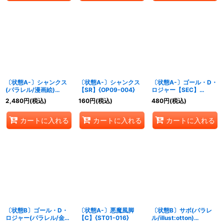
〔状態A-〕シャンクス
〔状態A-〕シャンクス
〔状態A-〕ゴール・D・
(パラレル/漫画絵)
【SR】{OP09-004}
ロジャー【SEC】
【L/P】{OP09-001}
{OP09-118}
2,480
円
(税込)
160
円
(税込)
480
円
(税込)
カートに入れる
カートに入れる
カートに入れる
〔状態B〕ゴール・D・
〔状態A-〕悪魔風脚
〔状態B〕サボ(パラレ
ロジャー(パラレル/金色
【C】{ST01-016}
ル/illust:otton)