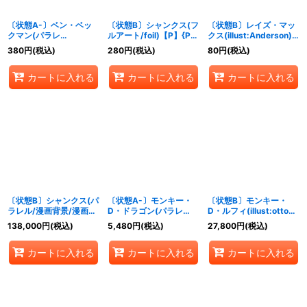
〔状態A-〕ベン・ベッ
〔状態B〕シャンクス(フ
〔状態B〕レイズ・マッ
クマン(パラレ
ルアート/foil)【P】{P-
クス(illust:Anderson)
ル/illust:tatsuya)
083}
【UC】{OP06-016}
380
円
(税込)
280
円
(税込)
80
円
(税込)
【SR/P】{OP09-009}
カートに入れる
カートに入れる
カートに入れる
〔状態B〕シャンクス(パ
〔状態A-〕モンキー・
〔状態B〕モンキー・
ラレル/漫画背景/漫画
D・ドラゴン(パラレ
D・ルフィ(illust:otton)
絵)【SR/SP】{OP09-
ル/SP/和
【SR】{ST10-006}
138,000
円
(税込)
5,480
円
(税込)
27,800
円
(税込)
004}
柄/illust:Anderson)
【SP】{OP07-
カートに入れる
カートに入れる
カートに入れる
015[OP09]}