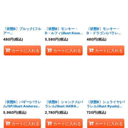
絞り込む
〔状態B〕ブルック(フル
〔状態B〕モンキー・
〔状態B〕モンキー・
アー
D・ルフィ(illust:Koushi
D・ドラゴン(パラレ
ト/foil/illust:Hayaken-
Rokushiro)【P】{P-
ル/illust:AKIRA
480
円
(税込)
5,580
円
(税込)
480
円
(税込)
sarena)【C】{ST01-
080}
EGAWA)【SR/P】
011}
{OP07-015}
カートに入れる
カートに入れる
カートに入れる
〔状態B〕バギー(パラレ
〔状態B〕シャンクス(パ
〔状態B〕シュライヤ(パ
ル/SP/illust:Anderson)
ラレル/illust:AKIRA
ラレル/illust:Ryuda)
【SP】{OP03-
EGAWA)【SR/P】
【SR/P】{OP06-009}
5,980
円
(税込)
2,780
円
(税込)
720
円
(税込)
008[OP06]}
{OP06-007}
カートに入れる
カートに入れる
カートに入れる