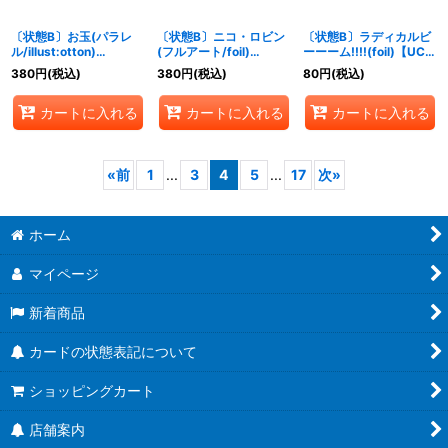
〔状態B〕お玉(パラレ
〔状態B〕ニコ・ロビン
〔状態B〕ラディカルビ
ル/illust:otton)
(フルアート/foil)
ーーーム!!!!(foil)【UC】
【UC/P】{OP01-006}
【UC】{OP05-010}
{OP01-029}
380
円
(税込)
380
円
(税込)
80
円
(税込)
カートに入れる
カートに入れる
カートに入れる
«
前
1
...
3
4
5
...
17
次
»
ホーム
マイページ
新着商品
カードの状態表記について
ショッピングカート
店舗案内