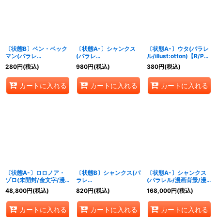
〔状態B〕ベン・ベック
〔状態A-〕シャンクス
〔状態A-〕ウタ(パラレ
マン(パラレ
(パラレ
ル/illust:otton)【R/P】
ル/illust:tatsuya)
ル/illust:mushimaro)
{OP09-002}
280
円
(税込)
980
円
(税込)
380
円
(税込)
【SR/P】{OP09-009}
【SR/P】{OP09-004}
カートに入れる
カートに入れる
カートに入れる
〔状態A-〕ロロノア・
〔状態B〕シャンクス(パ
〔状態A-〕シャンクス
ゾロ(未開封/金文字/漫
ラレ
(パラレル/漫画背景/漫
画絵)【L】{OP01-001}
ル/illust:mushimaro)
画絵)【SR/SP】{OP09-
48,800
円
(税込)
820
円
(税込)
168,000
円
(税込)
【SR/P】{OP09-004}
004}
カートに入れる
カートに入れる
カートに入れる