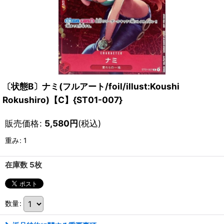
〔状態B〕ナミ(フルアート/foil/illust:Koushi
Rokushiro)【C】{ST01-007}
販売価格
:
5,580
円
(税込)
重み
:
1
在庫数 5枚
数量
: