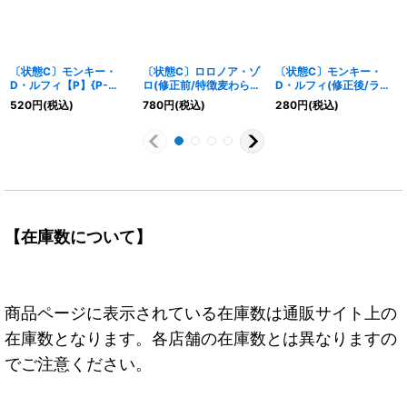
〔状態C〕モンキー・
〔状態C〕ロロノア・ゾ
〔状態C〕モンキー・
D・ルフィ【P】{P-
ロ(修正前/特徴麦わらの
D・ルフィ(修正後/ライ
006}
一味)【P】{P-042}
フ5/illust:AKIRA
520
円
(税込)
780
円
(税込)
280
円
(税込)
EGAWA)【L】{P}
【在庫数について】
商品ページに表示されている在庫数は通販サイト上の
在庫数となります。各店舗の在庫数とは異なりますの
でご注意ください。