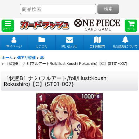
検索
メニュー
カート
マイページ
カテゴリ
問い合わせ
ご利用案内
店頭受取について
ホーム
>
傷アリ特価
>
赤
>
〔状態B〕ナミ(フルアート/foil/illust:Koushi Rokushiro)【C】{ST01-007}
〔状態B〕ナミ(フルアート/foil/illust:Koushi
Rokushiro)【C】{ST01-007}