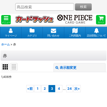
検索
メニュー
カート
マイページ
カテゴリ
問い合わせ
ご利用案内
店頭受取について
ホーム
>
赤
赤
表示順変更
閉じる
1,406
件
表示数
:
«
前
1
2
3
4
...
24
次
»
並び順
: