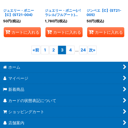
ジュエリー・ボニー
ジュエリー・ボニー(パ
ジンベエ【C】{ST21-
【C】{ST21-004}
ラレル/フルアート)
005}
【C/P】{ST21-004}
50
円
(税込)
1,780
円
(税込)
50
円
(税込)
カートに入れる
カートに入れる
カートに入れる
«
前
1
2
3
4
...
24
次
»
ホーム
マイページ
新着商品
カードの状態表記について
ショッピングカート
店舗案内