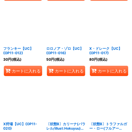
フランキー【UC】
ロロノア・ゾロ【UC】
X・ドレーク【UC】
{OP11-012}
{OP11-016}
{OP11-017}
30
円
(税込)
50
円
(税込)
80
円
(税込)
カートに入れる
カートに入れる
カートに入れる
X狩場【UC】{OP11-
〔状態B〕カリーナ(パラ
〔状態B〕トラファルガ
020}
レル/illust:Hokuyuu)
ー・ロー(フルアー