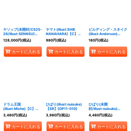
絞り込む
ヤソップ(未開封/CS25-
ヤマト(illust:SHIE
ビルディング・スネイク
26/illust:SENNSU)
NANAHARA)【C】
(illust:Anderson)
【R】{OP09-013}
{EB01-007}
【UC】{OP09-008}
128,000
円
(税込)
980
円
(税込)
180
円
(税込)
カートに入れる
カートに入れる
カートに入れる
ドラム王国
ひばり(illust:nuisuke)
ひばり(未開
(illust:Miche)【C】
【SR】{OP11-010}
封/illust:nuisuke)
{OP08-020}
【SR】{OP11-010}
3,480
円
(税込)
3,980
円
(税込)
4,480
円
(税込)
カートに入れる
カートに入れる
カートに入れる