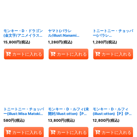
モンキー・D・ドラゴン
ヤマト(パラレ
トニートニー・チョッパ
(金文字/アニメイラス
ル/illust:Nanami
ー(パラレ
ト)【L】{OP07-001}
Michibata)【SR/P】
ル/illust:Ririka Fukaya)
15,800
円
(税込)
1,280
円
(税込)
1,280
円
(税込)
{EB02-006}
【R/P】{EB02-003}
カートに入れる
カートに入れる
カートに入れる
トニートニー・チョッパ
モンキー・D・ルフィ(未
モンキー・D・ルフィ
ー(illust:Misa Matoki)
開封/illust:otton)【P】
(illust:otton)【P】{P-
【SR】{EB01-006}
{P-080}
080}
580
円
(税込)
13,800
円
(税込)
12,800
円
(税込)
カートに入れる
カートに入れる
カートに入れる