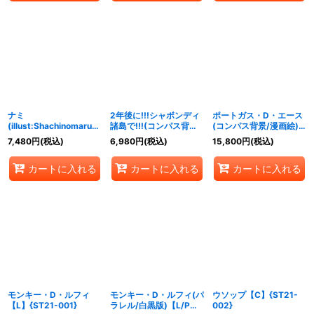
ナミ
2年後に!!!シャボンディ
ポートガス・D・エース
(illust:Shachinomaru)
諸島で!!!(コンパス背景)
(コンパス背景/漫画絵)
【C】{ST01-007}
【UC】{OP01-030}
【SR】{OP02-013}
7,480
円
(税込)
6,980
円
(税込)
15,800
円
(税込)
カートに入れる
カートに入れる
カートに入れる
モンキー・D・ルフィ
モンキー・D・ルフィ(パ
ウソップ【C】{ST21-
【L】{ST21-001}
ラレル/白黒版)【L/P】
002}