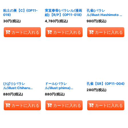
粘土の巣【C】{OP11-
実直拳骨(パラレル/漫画
孔雀(パラレ
019}
絵)【R/P】{OP11-018}
ル/illust:Hashimoto Q)
【SR/P】{OP11-004}
30
円
(税込)
4,780
円
(税込)
980
円
(税込)
カートに入れる
カートに入れる
カートに入れる
ひばり(パラレ
ドール(パラレ
孔雀【SR】{OP11-004}
ル/illust:Chiharu
ル/illust:phima)
280
円
(税込)
Akakura)【SR/P】
【R/P】{OP11-008}
880
円
(税込)
880
円
(税込)
{OP11-010}
カートに入れる
カートに入れる
カートに入れる