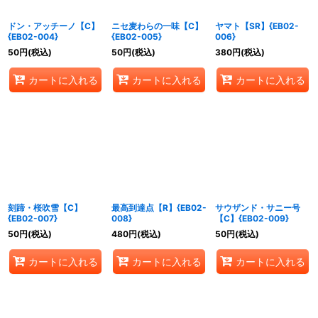
ドン・アッチーノ【C】
ニセ麦わらの一味【C】
ヤマト【SR】{EB02-
{EB02-004}
{EB02-005}
006}
50
円
(税込)
50
円
(税込)
380
円
(税込)
カートに入れる
カートに入れる
カートに入れる
刻蹄・桜吹雪【C】
最高到達点【R】{EB02-
サウザンド・サニー号
{EB02-007}
008}
【C】{EB02-009}
50
円
(税込)
480
円
(税込)
50
円
(税込)
カートに入れる
カートに入れる
カートに入れる