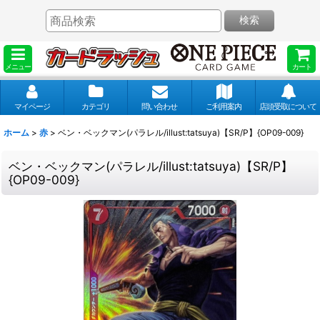
検索
メニュー
カート
マイページ
カテゴリ
問い合わせ
ご利用案内
店頭受取について
ホーム
>
赤
>
ベン・ベックマン(パラレル/illust:tatsuya)【SR/P】{OP09-009}
ベン・ベックマン(パラレル/illust:tatsuya)【SR/P】
{OP09-009}