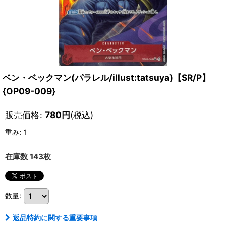
ベン・ベックマン(パラレル/illust:tatsuya)【SR/P】
{OP09-009}
販売価格
:
780
円
(税込)
重み
:
1
在庫数 143枚
数量
:
返品特約に関する重要事項