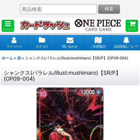
検索
メニュー
カート
マイページ
カテゴリ
問い合わせ
ご利用案内
店頭受取について
ホーム
>
赤
>
シャンクス(パラレル/illust:mushimaro)【SR/P】{OP09-004}
シャンクス(パラレル/illust:mushimaro)【SR/P】
{OP09-004}