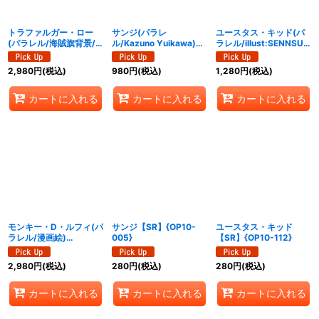
絞り込む
トラファルガー・ロー
サンジ(パラレ
ユースタス・キッド(パ
(パラレル/海賊旗背景/
ル/Kazuno Yuikawa)
ラレル/illust:SENNSU)
漫画絵)【SEC/P】
【SR/P】{OP10-005}
【SR/P】{OP10-112}
{OP10-119}
2,980
円
(税込)
980
円
(税込)
1,280
円
(税込)
カートに入れる
カートに入れる
カートに入れる
モンキー・D・ルフィ(パ
サンジ【SR】{OP10-
ユースタス・キッド
ラレル/漫画絵)
005}
【SR】{OP10-112}
【SEC/P】{OP10-118}
2,980
円
(税込)
280
円
(税込)
280
円
(税込)
カートに入れる
カートに入れる
カートに入れる