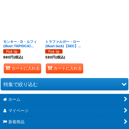
モンキー・D・ルフィ
トラファルガー・ロー
(illust:TAPIOCA)
(illust:lack)【SEC】
【SEC】{OP10-118}
{OP10-119}
980
円
(税込)
580
円
(税込)
カートに入れる
カートに入れる
特集で絞り込む
ホーム
スタートデッキ 6色新スタートデッキ【ST-31〜36】
マイページ
ブースターパック 決戦の刻【OP-16】
新着商品
スタートデッキEX ルフィ&エース【ST-30】