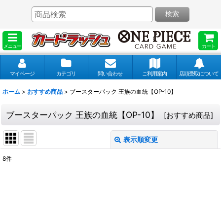
検索
メニュー
カート
マイページ
カテゴリ
問い合わせ
ご利用案内
店頭受取について
ホーム
>
おすすめ商品
>
ブースターパック 王族の血統【OP-10】
ブースターパック 王族の血統【OP-10】
[
おすすめ商品
]
表示順変更
閉じる
8
件
表示数
:
並び順
: