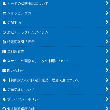
カードの状態表記について
ブースターパック 神の島の冒険【OP-15】
ショッピングカート
エクストラブースター EGGHEAD CRISIS【EB-04】
店舗案内
ブースターパック 蒼海の七傑【OP-14】
最近チェックしたアイテム
エクストラブースター Heroines Edition【EB-03】
特定商取引法表示
プロモーションカードセット2025【P】
ご利用案内
プレミアムカードコレクション - ベストセレクションvol.5 -
当サイトの画像やデータの利用について
【P】
問い合わせ
ブースターパック 受け継がれる意志【OP-13】
【初回購入の方限定】返品・返金制度について
トレジャーキャンペーンパック【P】
店頭受取について
プレミアムブースター ONE PIECE CARD THE BEST
プライバシーポリシー
vol.2【PRB-02】
個人情報保護方針