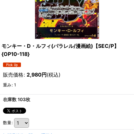
モンキー・D・ルフィ(パラレル/漫画絵)【SEC/P】
{OP10-118}
販売価格
:
2,980
円
(税込)
重み
:
1
在庫数 103枚
数量
: