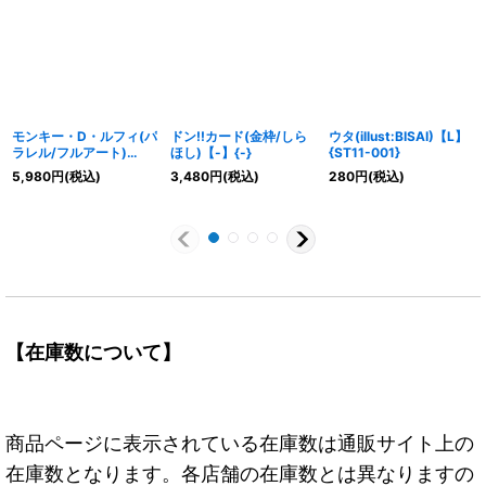
モンキー・D・ルフィ(パ
ドン!!カード(金枠/しら
ウタ(illust:BISAI)【L】
ラレル/フルアート)
ほし)【-】{-}
{ST11-001}
【SR/P】{ST21-014}
5,980
円
(税込)
3,480
円
(税込)
280
円
(税込)
【在庫数について】
商品ページに表示されている在庫数は通販サイト上の
在庫数となります。各店舗の在庫数とは異なりますの