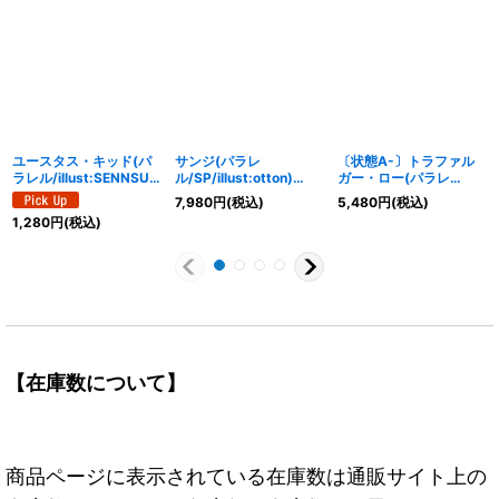
ユースタス・キッド(パ
サンジ(パラレ
〔状態A-〕トラファル
ラレル/illust:SENNSU)
ル/SP/illust:otton)
ガー・ロー(パラレ
【SR/P】{OP10-112}
【SP】{ST14-
ル/illust:Makitoshi)
7,980
円
(税込)
5,480
円
(税込)
003[OP10]}
【SP】{OP10-119}
1,280
円
(税込)
【在庫数について】
商品ページに表示されている在庫数は通販サイト上の