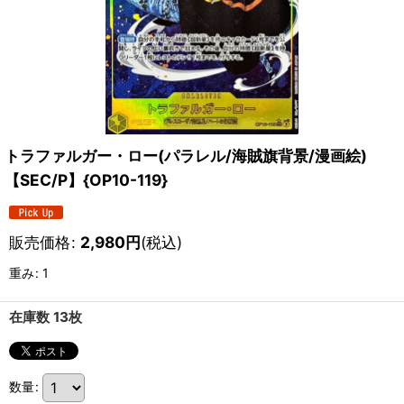
トラファルガー・ロー(パラレル/海賊旗背景/漫画絵)
【SEC/P】{OP10-119}
販売価格
:
2,980
円
(税込)
重み
:
1
在庫数 13枚
数量
: