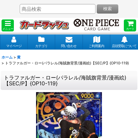
検索
メニュー
カート
マイページ
カテゴリ
問い合わせ
ご利用案内
店頭受取について
ホーム
>
黄
>
トラファルガー・ロー(パラレル/海賊旗背景/漫画絵)【SEC/P】{OP10-119}
トラファルガー・ロー(パラレル/海賊旗背景/漫画絵)
【SEC/P】{OP10-119}