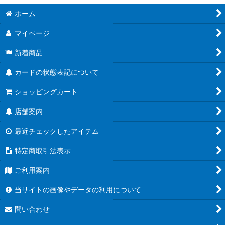
絞り込む
ホーム
スタートデッキ 6色新スタートデッキ【ST-31〜36】
マイページ
ブースターパック 決戦の刻【OP-16】
新着商品
スタートデッキEX ルフィ&エース【ST-30】
カードの状態表記について
ブースターパック 神の島の冒険【OP-15】
ショッピングカート
エクストラブースター EGGHEAD CRISIS【EB-04】
店舗案内
ブースターパック 蒼海の七傑【OP-14】
最近チェックしたアイテム
エクストラブースター Heroines Edition【EB-03】
特定商取引法表示
プロモーションカードセット2025【P】
ご利用案内
プレミアムカードコレクション - ベストセレクションvol.5 -
当サイトの画像やデータの利用について
【P】
問い合わせ
ブースターパック 受け継がれる意志【OP-13】