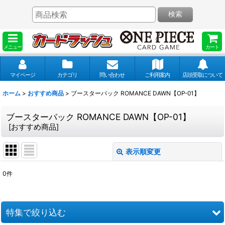
検索
メニュー
カート
マイページ
カテゴリ
問い合わせ
ご利用案内
店頭受取について
ホーム
>
おすすめ商品
>
ブースターパック ROMANCE DAWN【OP-01】
ブースターパック ROMANCE DAWN【OP-01】
[
おすすめ商品
]
表示順変更
閉じる
0
件
表示数
:
並び順
:
特集で絞り込む