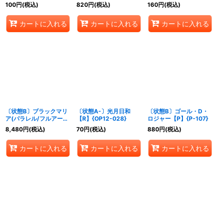
から!!!/ハンコック)
100
円
(税込)
820
円
(税込)
160
円
(税込)
【-】{-}
カートに入れる
カートに入れる
カートに入れる
〔状態B〕ブラックマリ
〔状態A-〕光月日和
〔状態B〕ゴール・D・
ア(パラレル/フルアー
【R】{OP12-028}
ロジャー【P】{P-107}
ト/illust:Peach
8,480
円
(税込)
70
円
(税込)
880
円
(税込)
Momoko)【SR/P】
{OP08-074}
カートに入れる
カートに入れる
カートに入れる