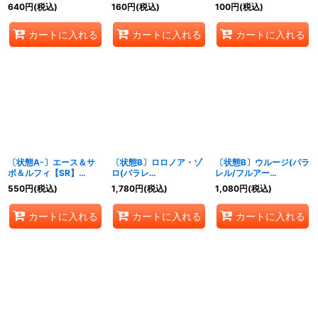
味がねェだろう【R】
{OP13-108}
640
円
(税込)
160
円
(税込)
100
円
(税込)
{OP13-057}
カートに入れる
カートに入れる
カートに入れる
〔状態A-〕エース＆サ
〔状態B〕ロロノア・ゾ
〔状態B〕ウルージ(パラ
ボ＆ルフィ【SR】
ロ(パラレ
レル/フルアー
{OP13-007}
ル/illust:Morechand)
ト/illust:HISASHI
550
円
(税込)
1,780
円
(税込)
1,080
円
(税込)
【R/P】{OP09-076}
HUJIWARA)【R/P】
{OP07-021}
カートに入れる
カートに入れる
カートに入れる