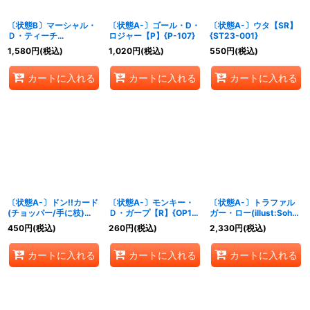
〔状態B〕マーシャル・
〔状態A-〕ゴール・D・
〔状態A-〕ウタ【SR】
Ｄ・ティーチ
ロジャー【P】{P-107}
{ST23-001}
(illust:Akanegumo)
1,580
円
(税込)
1,020
円
(税込)
550
円
(税込)
【P】{P-100}
カートに入れる
カートに入れる
カートに入れる
〔状態A-〕ドン!!カード
〔状態A-〕モンキー・
〔状態A-〕トラファル
(チョッパー/手に枝)
Ｄ・ガープ【R】{OP13-
ガー・ロー(illust:Sohei
【-】{-}
016}
Koji)【UC】{OP12-
450
円
(税込)
260
円
(税込)
2,330
円
(税込)
106}
カートに入れる
カートに入れる
カートに入れる