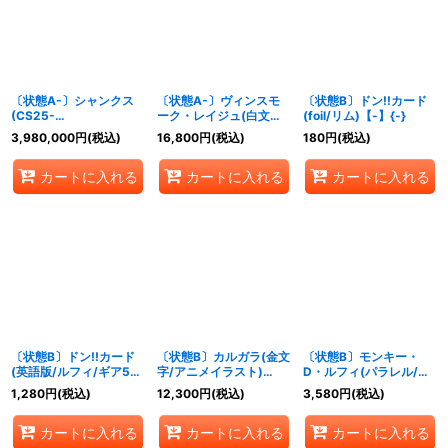
絞り込む
〔状態A-〕シャンクス
〔状態A-〕ヴィンスモ
〔状態B〕ドン!!カード
(CS25-
ーク・レイジュ(白文
(foil/リム)【-】{-}
26/illust:Shishizaru)
字/REIJUロゴ
3,980,000
円
(税込)
16,800
円
(税込)
180
円
(税込)
【SR】{OP09-004}
有/illust:Koushi
Rokushiro)【SR】
カートに入れる
カートに入れる
カートに入れる
{OP12-063}
〔状態B〕ドン!!カード
〔状態B〕カルガラ(金文
〔状態B〕モンキー・
(英語版/ルフィ/ギア5)
字/アニメイラスト)
D・ルフィ(パラレル/フ
【-】{-}
【L】{OP08-098}
ルアート)【SR/P】
1,280
円
(税込)
12,300
円
(税込)
3,580
円
(税込)
{ST21-014}
カートに入れる
カートに入れる
カートに入れる