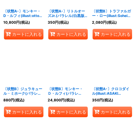
〔状態A-〕モンキー・
〔状態A-〕リトルオー
〔状態B〕トラファルガ
D・ルフィ(illust:otton)
ズJr.(パラレル/白黒版)
ー・ロー(illust:Sohei
【P】{P-080}
【C/P】{ST22-013}
Koji)【UC】{OP12-
10,800
円
(税込)
350
円
(税込)
2,080
円
(税込)
106}
カートに入れる
カートに入れる
カートに入れる
〔状態B〕ジュラキュー
〔状態B〕モンキー・
〔状態A-〕クロコダイ
ル・ミホーク(パラレ
Ｄ・ルフィ(パラレ
ル(illust:ASAKI
ル/illust:lack)【SR/P】
ル/illust:Makitoshi)
KURODA)【UC】
880
円
(税込)
24,800
円
(税込)
350
円
(税込)
{OP12-030}
【SP】{EB02-061}
{OP07-040}
カートに入れる
カートに入れる
カートに入れる