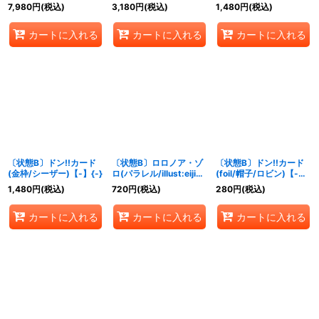
ンコック)【-】{-}
ル/illust:kankurou)
7,980
円
(税込)
3,180
円
(税込)
1,480
円
(税込)
【R/P】{OP09-086}
カートに入れる
カートに入れる
カートに入れる
〔状態B〕ドン!!カード
〔状態B〕ロロノア・ゾ
〔状態B〕ドン!!カード
(金枠/シーザー)【-】{-}
ロ(パラレル/illust:eiji
(foil/帽子/ロビン)【-】
kaneda)【R/P】
{-}
1,480
円
(税込)
720
円
(税込)
280
円
(税込)
{OP10-095}
カートに入れる
カートに入れる
カートに入れる