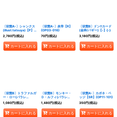
〔状態A-〕シャンクス
〔状態A-〕炎帝【R】
〔状態B〕ドン!!カード
(illust:tatsuya)【P】
{OP03-016}
(金枠/バギー)【-】{-}
{P-097}
2,780
円
(税込)
70
円
(税込)
3,180
円
(税込)
カートに入れる
カートに入れる
カートに入れる
〔状態B〕トラファルガ
〔状態B〕モンキー・
〔状態A-〕カポネ・ベ
ー・ロー(パラレ
Ｄ・ルフィ(パラレ
ッジ【SR】{OP11-101}
ル/illust:AKIRA
ル/illust:otton)
1,080
円
(税込)
1,480
円
(税込)
350
円
(税込)
EGAWA)【SR/P】
【SR/P】{PRB02-005}
{PRB02-002}
カートに入れる
カートに入れる
カートに入れる