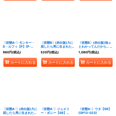
〔状態A-〕モンキー・
〔状態B〕(赤白版)力に
〔状態B〕(赤白版)強ェ
D・ルフィ【P】{P-
屈したら男に生まれた意
とわかってんだから… 始
108}
味がねェだろう【R】
めから全開だ!!!【R】
980
円
(税込)
520
円
(税込)
1,080
円
(税込)
{OP13-057}
{OP13-040}
カートに入れる
カートに入れる
カートに入れる
〔状態A-〕(赤白版)力に
〔状態A-〕ジュエリ
〔状態A-〕ウタ【SR】
屈したら男に生まれた意
ー・ボニー【SR】
{OP13-023}