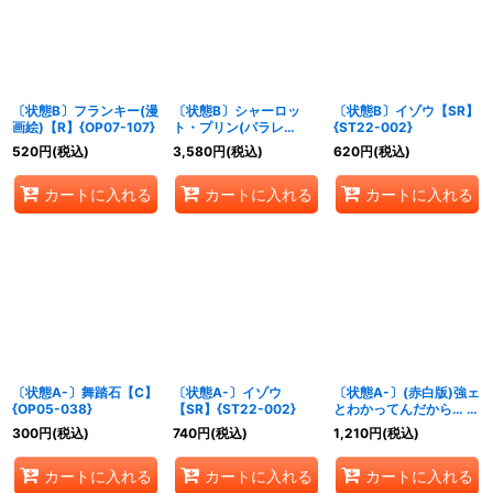
〔状態B〕フランキー(漫
〔状態B〕シャーロッ
〔状態B〕イゾウ【SR】
画絵)【R】{OP07-107}
ト・プリン(パラレ
{ST22-002}
ル/illust:Hashimoto Q)
520
円
(税込)
3,580
円
(税込)
620
円
(税込)
【SP】{OP06-047}
カートに入れる
カートに入れる
カートに入れる
〔状態A-〕舞踏石【C】
〔状態A-〕イゾウ
〔状態A-〕(赤白版)強ェ
{OP05-038}
【SR】{ST22-002}
とわかってんだから… 始
めから全開だ!!!【R】
300
円
(税込)
740
円
(税込)
1,210
円
(税込)
{OP13-040}
カートに入れる
カートに入れる
カートに入れる