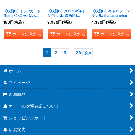
〔状態B〕ドン!!カード
〔状態B〕クロスギルド
〔状態B〕キャロット(パ
(foil/ハンニャバル)
(パラレル/漫画絵)
ラレル/illust:sunohara)
【-】{-}
【R/P】{OP09-057}
【SP】{OP08-023}
180
円
(税込)
9,980
円
(税込)
4,380
円
(税込)
カートに入れる
カートに入れる
カートに入れる
1
2
3
...
29
次
»
ホーム
マイページ
新着商品
カードの状態表記について
ショッピングカート
店舗案内