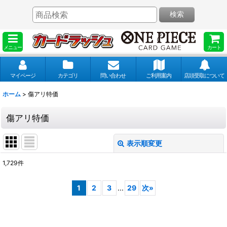
検索
メニュー
カート
マイページ
カテゴリ
問い合わせ
ご利用案内
店頭受取について
ホーム
>
傷アリ特価
傷アリ特価
表示順変更
閉じる
1,729
件
表示数
:
1
2
3
...
29
次
»
並び順
: