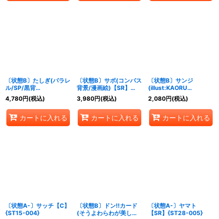
〔状態B〕たしぎ(パラレ
〔状態B〕サボ(コンパス
〔状態B〕サンジ
ル/SP/黒背
背景/漫画絵)【SR】
(illust:KAORU
景/illust:Hashimoto Q)
{OP04-083}
HAGIYA)【SR】
4,780
円
(税込)
3,980
円
(税込)
2,080
円
(税込)
【SP】{OP06-
{OP07-064}
050[OP12]}
カートに入れる
カートに入れる
カートに入れる
〔状態A-〕サッチ【C】
〔状態B〕ドン!!カード
〔状態A-〕ヤマト
{ST15-004}
(そうよわらわが美しい
【SR】{ST28-005}