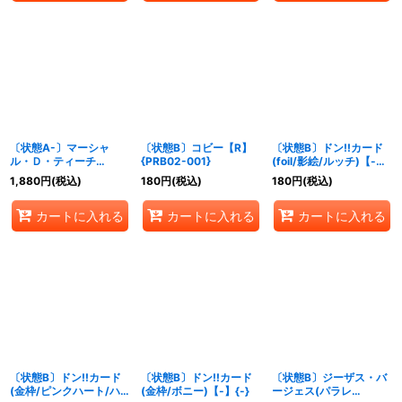
〔状態A-〕マーシャ
〔状態B〕コビー【R】
〔状態B〕ドン!!カード
ル・Ｄ・ティーチ
{PRB02-001}
(foil/影絵/ルッチ)【-】
(illust:Akanegumo)
{-}
1,880
円
(税込)
180
円
(税込)
180
円
(税込)
【P】{P-100}
カートに入れる
カートに入れる
カートに入れる
〔状態B〕ドン!!カード
〔状態B〕ドン!!カード
〔状態B〕ジーザス・バ
(金枠/ピンクハート/ハ
(金枠/ボニー)【-】{-}
ージェス(パラレ