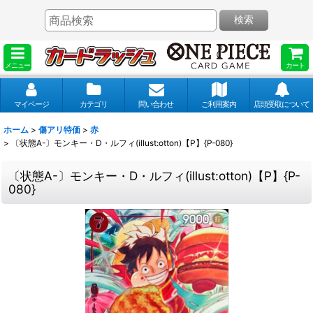
検索
メニュー
カート
マイページ
カテゴリ
問い合わせ
ご利用案内
店頭受取について
ホーム
>
傷アリ特価
>
赤
>
〔状態A-〕モンキー・D・ルフィ(illust:otton)【P】{P-080}
〔状態A-〕モンキー・D・ルフィ(illust:otton)【P】{P-
080}