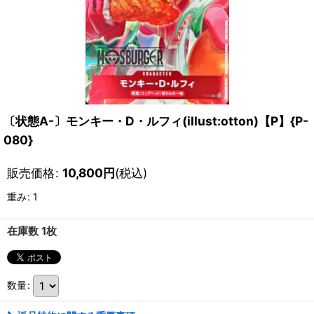
〔状態A-〕モンキー・D・ルフィ(illust:otton)【P】{P-
080}
販売価格
:
10,800
円
(税込)
重み
:
1
在庫数 1枚
数量
: