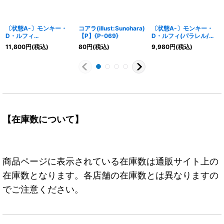
〔状態A-〕モンキー・
コアラ(illust:Sunohara)
〔状態A-〕モンキー・
D・ルフィ
【P】{P-069}
D・ルフィ(パラレル/フ
(CS/illust:Nijihayashi)
ルアート)【SR/P】
11,800
円
(税込)
80
円
(税込)
9,980
円
(税込)
【P】{P-001}
{ST30-012}
【在庫数について】
商品ページに表示されている在庫数は通販サイト上の
在庫数となります。各店舗の在庫数とは異なりますの
でご注意ください。