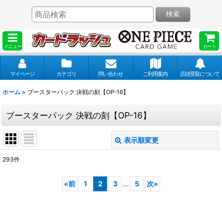
検索
メニュー
カート
マイページ
カテゴリ
問い合わせ
ご利用案内
店頭受取について
ホーム
>
ブースターパック 決戦の刻【OP-16】
ブースターパック 決戦の刻【OP-16】
表示順変更
閉じる
293
件
表示数
:
«
前
1
2
3
...
5
次
»
並び順
: