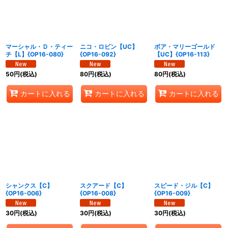
マーシャル・Ｄ・ティー
ニコ・ロビン【UC】
ボア・マリーゴールド
チ【L】{OP16-080}
{OP16-092}
【UC】{OP16-113}
50
円
(税込)
80
円
(税込)
80
円
(税込)
カートに入れる
カートに入れる
カートに入れる
シャンクス【C】
スクアード【C】
スピード・ジル【C】
{OP16-006}
{OP16-008}
{OP16-009}
30
円
(税込)
30
円
(税込)
30
円
(税込)