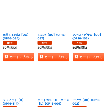
光月モモの助【UC】
しのぶ【UC】{OP16-
アバロ・ピサロ【UC】
{OP16-084}
087}
{OP16-102}
80
円
(税込)
80
円
(税込)
50
円
(税込)
カートに入れる
カートに入れる
カートに入れる
ラフィット【C】
ポートガス・Ｄ・エース
イゾウ【UC】{OP16-
{OP16-114}
【L】{OP16-001}
002}