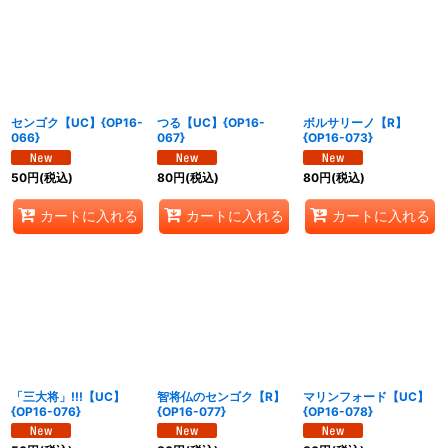
センゴク【UC】{OP16-
つる【UC】{OP16-
ボルサリーノ【R】
066}
067}
{OP16-073}
50
円
(税込)
80
円
(税込)
80
円
(税込)
カートに入れる
カートに入れる
カートに入れる
「三大将」!!!【UC】
智将仏のセンゴク【R】
マリンフォード【UC】
{OP16-076}
{OP16-077}
{OP16-078}