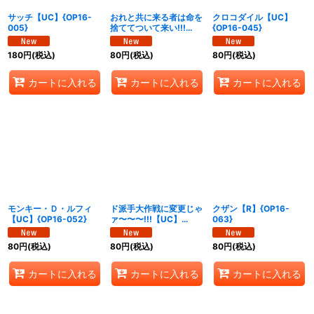
サッチ【UC】{OP16-
おれと共に来る者は命を
クロコダイル【UC】
005}
捨ててついて来い!!!
{OP16-045}
【UC】{OP16-020}
180
円
(税込)
80
円
(税込)
80
円
(税込)
カートに入れる
カートに入れる
カートに入れる
モンキー・Ｄ・ルフィ
ド派手大作戦に変更じゃ
クザン【R】{OP16-
【UC】{OP16-052}
ァ〜〜〜!!!【UC】
063}
{OP16-059}
80
円
(税込)
80
円
(税込)
80
円
(税込)
カートに入れる
カートに入れる
カートに入れる