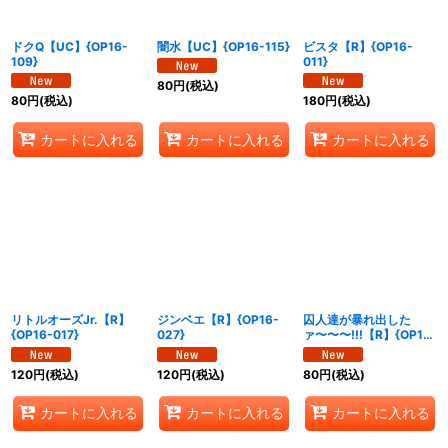
ドクQ【UC】{OP16-
闇水【UC】{OP16-115}
ビスタ【R】{OP16-
109}
011}
80
円
(税込)
80
円
(税込)
180
円
(税込)
カートに入れる
カートに入れる
カートに入れる
リトルオーズJr.【R】
ジンベエ【R】{OP16-
囚人達が暴れ出した
{OP16-017}
027}
ァ〜〜〜!!!【R】{OP16-
058}
120
円
(税込)
120
円
(税込)
80
円
(税込)
カートに入れる
カートに入れる
カートに入れる