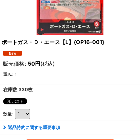
ポートガス・Ｄ・エース【L】{OP16-001}
販売価格
:
50
円
(税込)
重み
:
1
在庫数 330枚
数量
:
返品特約に関する重要事項