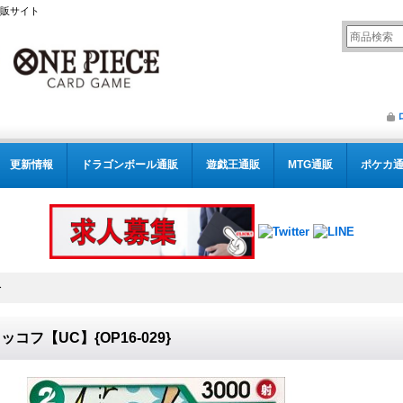
通販サイト
更新情報
ドラゴンボール通販
遊戯王通販
MTG通販
ポケカ
}
ッコフ【UC】{OP16-029}