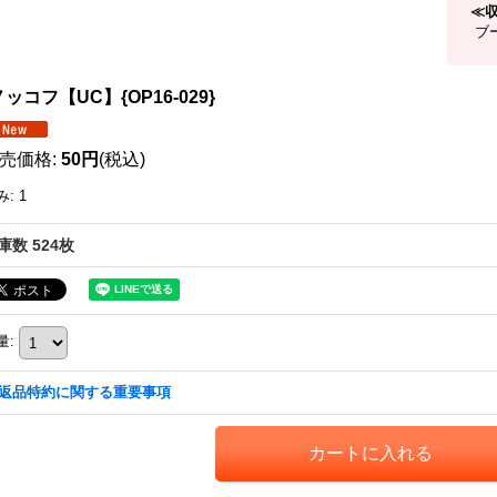
≪
ブー
ッコフ【UC】{OP16-029}
売価格
:
50円
(税込)
み
:
1
庫数 524枚
量
:
返品特約に関する重要事項