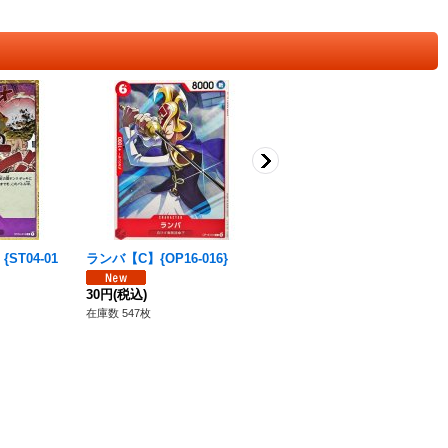
ST04-01
ランバ【C】{OP16-016}
リスキー兄弟【C】{OP15-09
3}
30円
(税込)
30円
(税込)
在庫数 547枚
在庫数 246枚