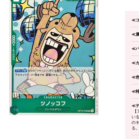
≪
≪
≪
≪
≪
≪
≪
【
い
の
る