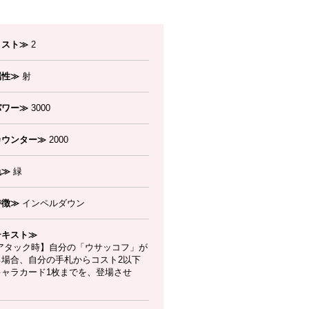
コスト≫
2
属性≫
射
パワー≫
3000
カウンター≫
2000
色≫
緑
特徴≫
インペルダウン
テキスト≫
アタック時】自分の「ウサッコフ」が
る場合、自分の手札からコスト2以下
キャラカード1枚までを、登場させ
。