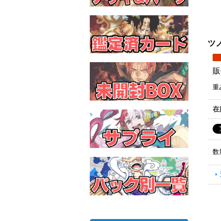
ツノ
販
重
在
数