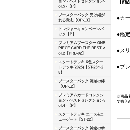
ョン - ベストセレクションv
【商
ol.5 -【P】
ブースターパック 受け継が
●カ
れる意志【OP-13】
トレジャーキャンペーンパ
●鑑
ック【P】
プレミアムブースター ONE
PIECE CARD THE BEST v
●ス
ol.2【PRB-02】
スタートデッキ 6色スター
●プ
トデッキ(2025)【ST-23〜2
8】
ブースターパック 師弟の絆
【OP-12】
プレミアムカードコレクシ
※商品
ョン - ベストセレクションv
で購入
ol.4 -【P】
スタートデッキ エース&ニ
ューゲート【ST-22】
ブースターパック 神速の拳