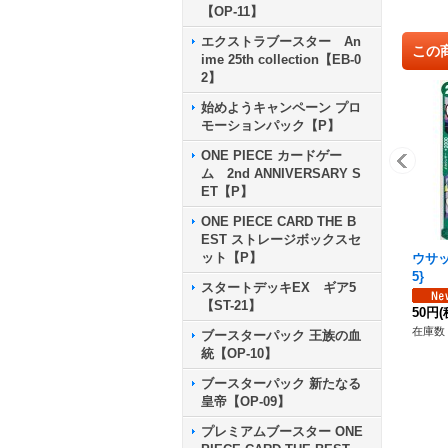
【OP-11】
エクストラブースター An
この
ime 25th collection【EB-0
2】
始めようキャンペーン プロ
モーションパック【P】
ONE PIECE カードゲー
ム 2nd ANNIVERSARY S
ET【P】
ONE PIECE CARD THE B
EST ストレージボックスセ
ット【P】
ウサッ
5}
スタートデッキEX ギア5
【ST-21】
50円
(
在庫数 
ブースターパック 王族の血
統【OP-10】
ブースターパック 新たなる
皇帝【OP-09】
プレミアムブースター ONE