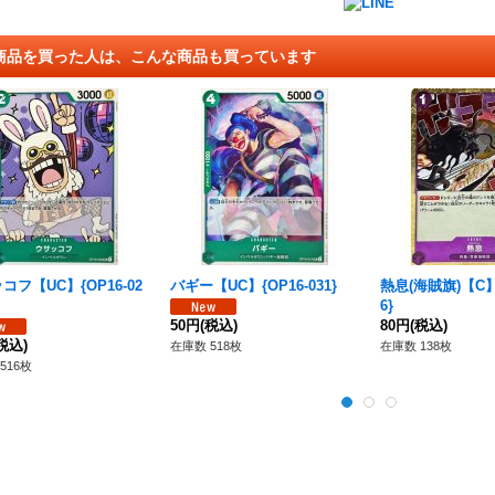
商品を買った人は、こんな商品も買っています
コフ【UC】{OP16-02
バギー【UC】{OP16-031}
熱息(海賊旗)【C】{
6}
50円
(税込)
80円
(税込)
税込)
在庫数 518枚
在庫数 138枚
516枚