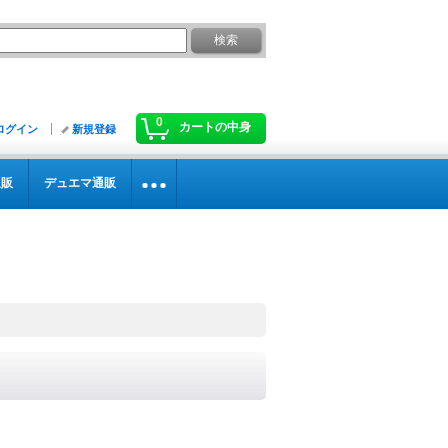
0
カートの中身
ログイン
新規登録
通販
デュエマ通販