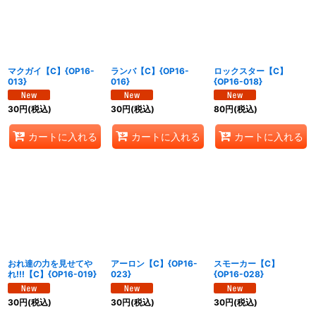
絞り込む
マクガイ【C】{OP16-
ランバ【C】{OP16-
ロックスター【C】
013}
016}
{OP16-018}
30
円
(税込)
30
円
(税込)
80
円
(税込)
カートに入れる
カートに入れる
カートに入れる
おれ達の力を見せてや
アーロン【C】{OP16-
スモーカー【C】
れ!!!【C】{OP16-019}
023}
{OP16-028}
30
円
(税込)
30
円
(税込)
30
円
(税込)