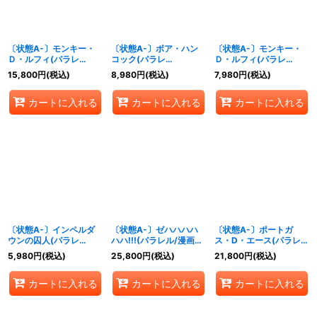
〔状態A-〕モンキー・
〔状態A-〕ボア・ハン
〔状態A-〕モンキー・
Ｄ・ルフィ(パラレ
コック(パラレ
Ｄ・ルフィ(パラレ
ル/illust:otton)【L/P】
ル/illust:lack)【SR/P】
ル/illust:Bashikou)
15,800
円
(税込)
8,980
円
(税込)
7,980
円
(税込)
{OP16-022}
{OP16-032}
【SR/P】{OP16-015}
カートに入れる
カートに入れる
カートに入れる
〔状態A-〕インペルダ
〔状態A-〕ゼハハハハ
〔状態A-〕ポートガ
ウンの囚人(パラレ
ハハ!!!(パラレル/漫画
ス・D・エース(パラレ
ル/TR/illust:BISAI)
絵)【R/P】{OP16-116}
ル/SP/illust:Hashimoto
5,980
円
(税込)
25,800
円
(税込)
21,800
円
(税込)
【TR】{OP16-042}
Q)【SP】{ST15-
005[OP16]}
カートに入れる
カートに入れる
カートに入れる