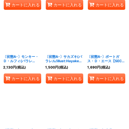
045[OP16]}
067[OP16]}
カートに入れる
カートに入れる
カートに入れる
〔状態A-〕モンキー・
〔状態A-〕サカズキ(パ
〔状態A-〕ポートガ
Ｄ・ルフィ(パラレ
ラレル/illust:Hayaken-
ス・Ｄ・エース【SEC】
ル/illust:Hachi
sarena)【SR/P】
{OP16-118}
2,130
円
(税込)
1,500
円
(税込)
1,690
円
(税込)
Takashi)【R/P】
{OP16-065}
{OP16-034}
カートに入れる
カートに入れる
カートに入れる