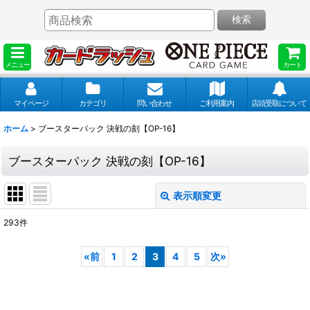
検索
メニュー
カート
マイページ
カテゴリ
問い合わせ
ご利用案内
店頭受取について
ホーム
>
ブースターパック 決戦の刻【OP-16】
ブースターパック 決戦の刻【OP-16】
表示順変更
閉じる
293
件
表示数
:
«
前
1
2
3
4
5
次
»
並び順
: