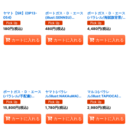
絞り込む
ヤマト【SR】{OP13-
ポートガス・Ｄ・エース
ポートガス・Ｄ・エース
054}
(illust:SENNSU)
(パラレル/海賊旗背景/
【SEC】{OP13-119}
漫画絵)【SEC/P】
{OP13-119}
180
円
(税込)
480
円
(税込)
4,480
円
(税込)
カートに入れる
カートに入れる
カートに入れる
ポートガス・Ｄ・エース
ヤマト(パラレ
マルコ(パラレ
(パラレル/手配書)
ル/illust:NAKAuMA)
ル/illust:TAPIOCA)
【SP】{OP13-119}
【SR/P】{OP13-054}
【SR/P】{PRB02-008}
15,800
円
(税込)
1,780
円
(税込)
2,980
円
(税込)
カートに入れる
カートに入れる
カートに入れる