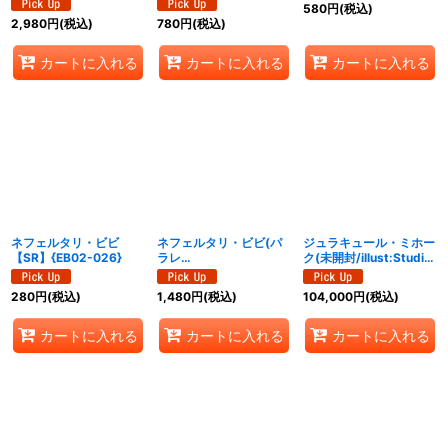
580
円
(税込)
2,980
円
(税込)
780
円
(税込)
カートに入れる
カートに入れる
カートに入れる
ネフェルタリ・ビビ
ネフェルタリ・ビビ(パ
ジュラキュール・ミホー
【SR】{EB02-026}
ラレ
ク(未開封/illust:Studio
ル/illust:Shinnosuke
Vigor Co.Ltd)【SR】
Tanaka)【SR/P】
{OP01-070}
280
円
(税込)
1,480
円
(税込)
104,000
円
(税込)
{EB02-026}
カートに入れる
カートに入れる
カートに入れる