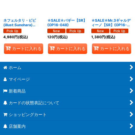
ネフェルタリ・ビビ
☆SALE☆バギー【SR】
☆SALE☆Mr.3ギャルデ
(illust:Sunohara)
{OP16-048}
ィーノ【SR】{OP16-
【SR】{EB02-026}
056}
4,980
円
(税込)
120
円
(税込)
1,380
円
(税込)
カートに入れる
カートに入れる
カートに入れる
ホーム
マイページ
新着商品
カードの状態表記について
ショッピングカート
店舗案内