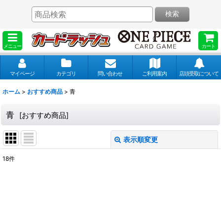
検索
メニュー
カート
マイページ
カテゴリ
問い合わせ
ご利用案内
店頭受取について
ホーム
>
おすすめ商品
>
青
青
[
おすすめ商品
]
表示順変更
閉じる
18
件
表示数
:
並び順
: