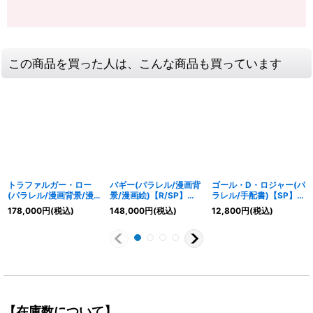
この商品を買った人は、こんな商品も買っています
トラファルガー・ロー
バギー(パラレル/漫画背
ゴール・D・ロジャー(パ
(パラレル/漫画背景/漫
景/漫画絵)【R/SP】
ラレル/手配書)【SP】
画絵)【SR/SP】{OP05-
{OP09-051}
{OP09-118[OP13]}
178,000
円
(税込)
148,000
円
(税込)
12,800
円
(税込)
069}
【在庫数について】