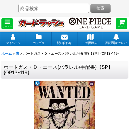
検索
メニュー
カート
マイページ
カテゴリ
問い合わせ
ご利用案内
店頭受取について
ホーム
>
青
>
ポートガス・Ｄ・エース(パラレル/手配書)【SP】{OP13-119}
ポートガス・Ｄ・エース(パラレル/手配書)【SP】
{OP13-119}