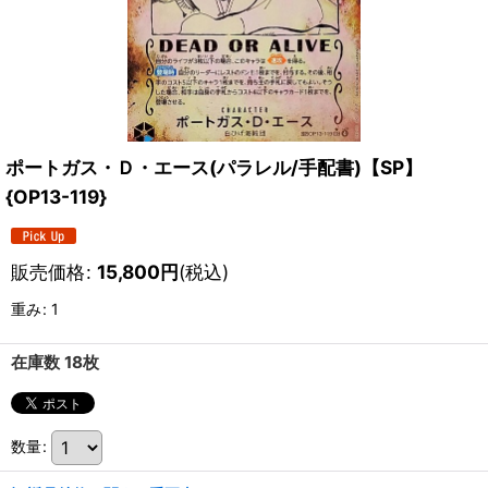
ポートガス・Ｄ・エース(パラレル/手配書)【SP】
{OP13-119}
販売価格
:
15,800
円
(税込)
重み
:
1
在庫数 18枚
数量
: