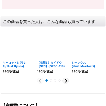
この商品を買った人は、こんな商品も買っています
キャロット(パラレ
〔状態B〕カイドウ
シャンクス
ル/illust:Ryuda)
【SEC】{OP05-118}
(illust:Makitoshi)
【R/P】{EB03-013}
【SEC】{OP01-120}
880
円
(税込)
180
円
(税込)
380
円
(税込)
【在庫数について】