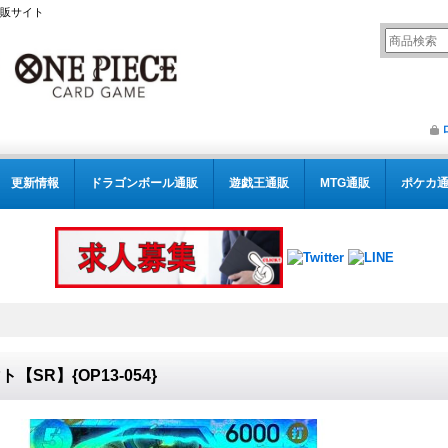
通販サイト
更新情報
ドラゴンボール通販
遊戯王通販
MTG通販
ポケカ
ト【SR】{OP13-054}