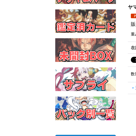
ヤマ
販
重
在
数