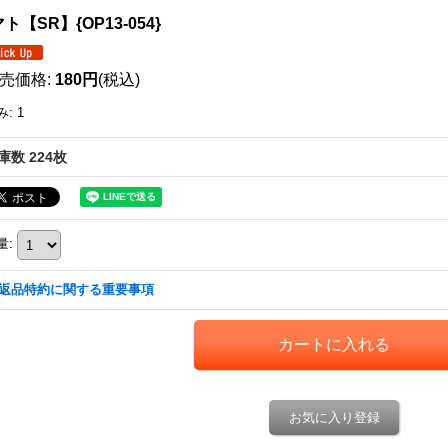
ト【SR】{OP13-054}
売価格
:
180円
(税込)
み
:
1
庫数 224枚
量
:
返品特約に関する重要事項
お気に入り登録