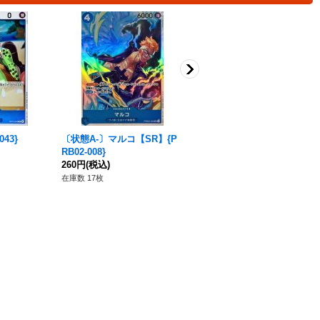
43}
〔状態A-〕マルコ【SR】{P
エドワード・ニューゲート
RB02-008}
【SR】{OP13-042}
260円
(税込)
180円
(税込)
在庫数 17枚
在庫数 138枚