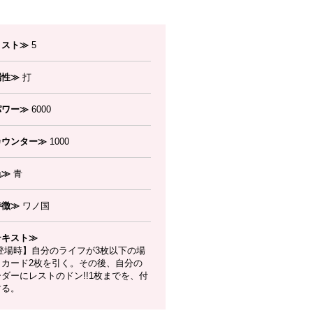
コスト≫
5
属性≫
打
パワー≫
6000
カウンター≫
1000
色≫
青
特徴≫
ワノ国
テキスト≫
登場時】自分のライフが3枚以下の場
、カード2枚を引く。その後、自分の
ダーにレストのドン!!1枚までを、付
する。