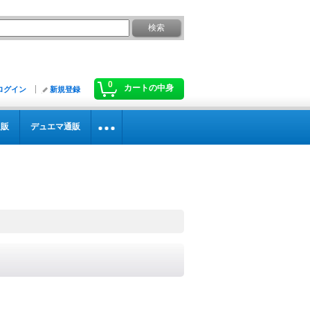
0
カートの中身
ログイン
新規登録
通販
デュエマ通販