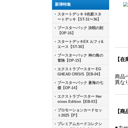
新弾特集
スタートデッキ 6色新スタ
ートデッキ【ST-31〜36】
ブースターパック 決戦の刻
【OP-16】
スタートデッキEX ルフィ&
エース【ST-30】
ブースターパック 神の島の
【在
冒険【OP-15】
エクストラブースター EG
GHEAD CRISIS【EB-04】
商品
異な
ブースターパック 蒼海の七
傑【OP-14】
エクストラブースター Her
oines Edition【EB-03】
プロモーションカードセッ
【商
ト2025【P】
プレミアムカードコレクシ
●カ