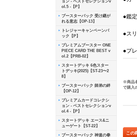
ョン - ベストセレクションv
ol.5 -【P】
ブースターパック 受け継が
●鑑
れる意志【OP-13】
トレジャーキャンペーンパ
●ス
ック【P】
プレミアムブースター ONE
●プ
PIECE CARD THE BEST v
ol.2【PRB-02】
スタートデッキ 6色スター
トデッキ(2025)【ST-23〜2
8】
※商品
ブースターパック 師弟の絆
で購入
【OP-12】
プレミアムカードコレクシ
ョン - ベストセレクションv
ol.4 -【P】
スタートデッキ エース&ニ
ューゲート【ST-22】
この
ブースターパック 神速の拳