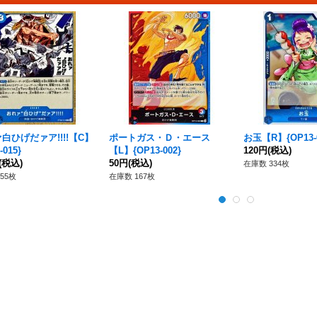
白ひげだァア!!!!【C】
ポートガス・Ｄ・エース
お玉【R】{OP13-0
-015}
【L】{OP13-002}
120円
(税込)
(税込)
50円
(税込)
在庫数 334枚
55枚
在庫数 167枚