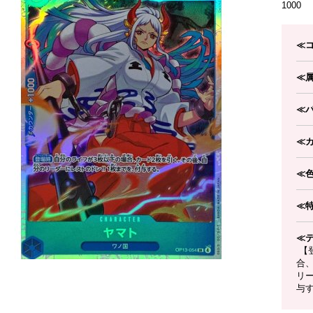
1000
≪
≪
≪
≪
≪
≪
≪
【
合
リー
与