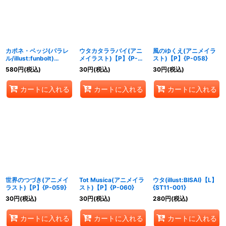
カポネ・ベッジ(パラレ
ウタカタララバイ(アニ
風のゆくえ(アニメイラ
ル/illust:funbolt)
メイラスト)【P】{P-
スト)【P】{P-058}
【C/P】{ST02-004}
057}
580
円
(税込)
30
円
(税込)
30
円
(税込)
カートに入れる
カートに入れる
カートに入れる
世界のつづき(アニメイ
Tot Musica(アニメイラ
ウタ(illust:BISAI)【L】
ラスト)【P】{P-059}
スト)【P】{P-060}
{ST11-001}
30
円
(税込)
30
円
(税込)
280
円
(税込)
カートに入れる
カートに入れる
カートに入れる