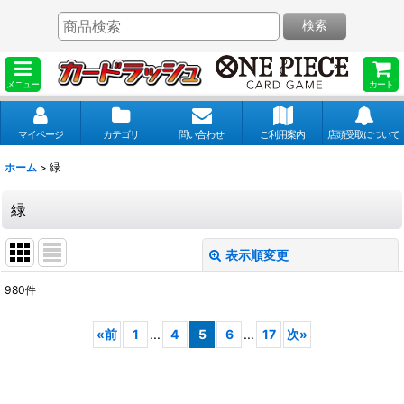
検索
メニュー
カート
マイページ
カテゴリ
問い合わせ
ご利用案内
店頭受取について
ホーム
>
緑
緑
表示順変更
閉じる
980
件
表示数
:
«
前
1
...
4
5
6
...
17
次
»
並び順
: