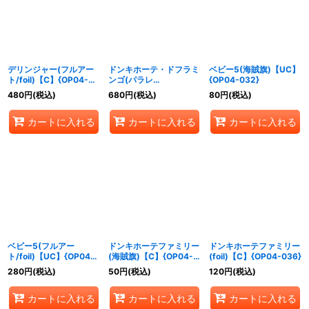
絞り込む
デリンジャー(フルアー
ドンキホーテ・ドフラミ
ベビー5(海賊旗)【UC】
ト/foil)【C】{OP04-
ンゴ(パラレ
{OP04-032}
029}
ル/illust:Akira EGAWA)
480
円
(税込)
680
円
(税込)
80
円
(税込)
【SR/P】{OP04-031}
カートに入れる
カートに入れる
カートに入れる
ベビー5(フルアー
ドンキホーテファミリー
ドンキホーテファミリー
ト/foil)【UC】{OP04-
(海賊旗)【C】{OP04-
(foil)【C】{OP04-036}
032}
036}
280
円
(税込)
50
円
(税込)
120
円
(税込)
カートに入れる
カートに入れる
カートに入れる