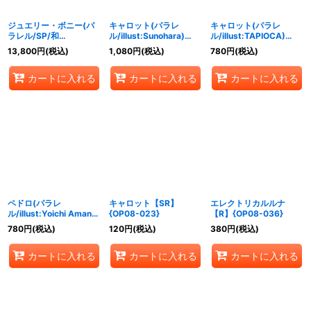
ジュエリー・ボニー(パ
キャロット(パラレ
キャロット(パラレ
ラレル/SP/和
ル/illust:Sunohara)
ル/illust:TAPIOCA)
柄/illust:otton)【SP】
【L/P】{OP08-021}
【SR/P】{OP08-023}
13,800
円
(税込)
1,080
円
(税込)
780
円
(税込)
{ST02-007[OP08]}
カートに入れる
カートに入れる
カートに入れる
ペドロ(パラレ
キャロット【SR】
エレクトリカルルナ
ル/illust:Yoichi Amano)
{OP08-023}
【R】{OP08-036}
【R/P】{OP08-030}
780
円
(税込)
120
円
(税込)
380
円
(税込)
カートに入れる
カートに入れる
カートに入れる