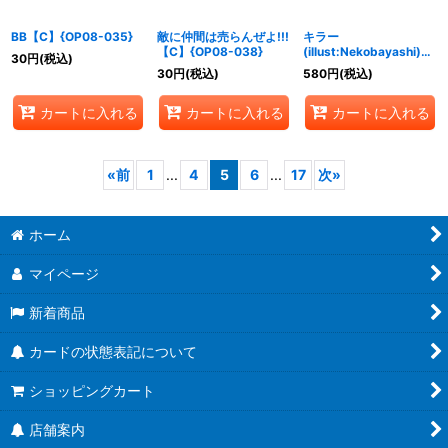
BB【C】{OP08-035}
敵に仲間は売らんぜよ!!!
キラー
【C】{OP08-038}
(illust:Nekobayashi)
30
円
(税込)
【UC】{OP01-039}
30
円
(税込)
580
円
(税込)
カートに入れる
カートに入れる
カートに入れる
«
前
1
...
4
5
6
...
17
次
»
ホーム
マイページ
新着商品
カードの状態表記について
ショッピングカート
店舗案内