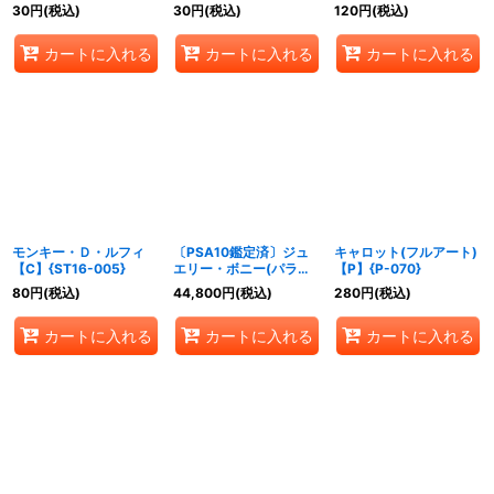
30
円
(税込)
30
円
(税込)
120
円
(税込)
カートに入れる
カートに入れる
カートに入れる
モンキー・Ｄ・ルフィ
〔PSA10鑑定済〕ジュ
キャロット(フルアート)
【C】{ST16-005}
エリー・ボニー(パラレ
【P】{P-070}
ル/SP/和
80
円
(税込)
44,800
円
(税込)
280
円
(税込)
柄/illust:otton)【SP】
{ST02-007[OP08]}
カートに入れる
カートに入れる
カートに入れる