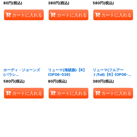
023}
【R/P】{OP06-023}
80
円
(税込)
380
円
(税込)
580
円
(税込)
カートに入れる
カートに入れる
カートに入れる
ホーディ・ジョーンズ
リューマ(海賊旗)【R】
リューマ(フルアー
(パラレ
{OP06-036}
ト/foil)【R】{OP06-
ル/illust:SENNSU)
036}
580
円
(税込)
80
円
(税込)
380
円
(税込)
【SR/P】{OP06-035}
カートに入れる
カートに入れる
カートに入れる