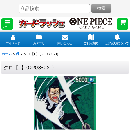
検索
メニュー
カート
マイページ
カテゴリ
問い合わせ
ご利用案内
店頭受取について
ホーム
>
緑
>
クロ【L】{OP03-021}
クロ【L】{OP03-021}