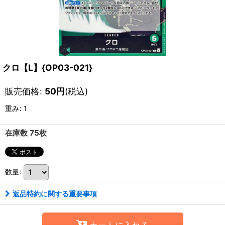
クロ【L】{OP03-021}
販売価格
:
50
円
(税込)
重み
:
1
在庫数 75枚
数量
:
返品特約に関する重要事項