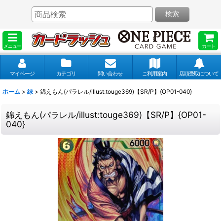
検索
メニュー
カート
マイページ
カテゴリ
問い合わせ
ご利用案内
店頭受取について
ホーム
>
緑
>
錦えもん(パラレル/illust:touge369)【SR/P】{OP01-040}
錦えもん(パラレル/illust:touge369)【SR/P】{OP01-
040}