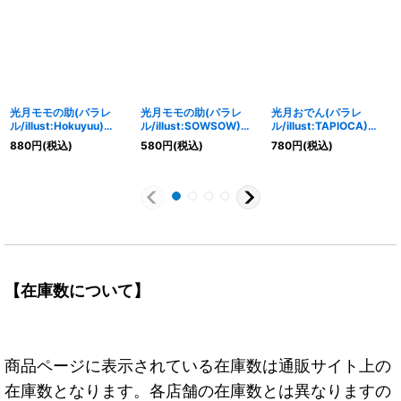
光月モモの助(パラレ
光月モモの助(パラレ
光月おでん(パラレ
ル/illust:Hokuyuu)
ル/illust:SOWSOW)
ル/illust:TAPIOCA)
【SR/P】{OP06-107}
【R/P】{OP01-041}
【SR/P】{OP02-030}
880
円
(税込)
580
円
(税込)
780
円
(税込)
【在庫数について】
商品ページに表示されている在庫数は通販サイト上の
在庫数となります。各店舗の在庫数とは異なりますの