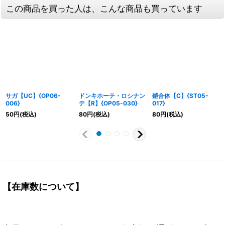
この商品を買った人は、こんな商品も買っています
サガ【UC】{OP06-
ドンキホーテ・ロシナン
鎧合体【C】{ST05-
006}
テ【R】{OP05-030}
017}
50
円
(税込)
80
円
(税込)
80
円
(税込)
【在庫数について】