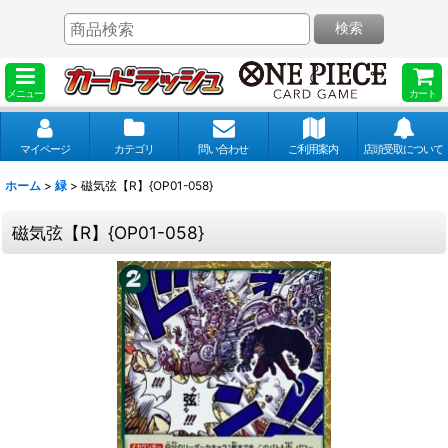
検索
メニュー
カート
マイページ
カテゴリ
問い合わせ
ご利用案内
店頭受取について
ホーム
>
緑
>
磁気弦【R】{OP01-058}
磁気弦【R】{OP01-058}