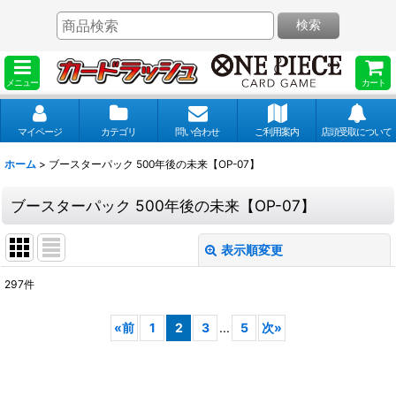
検索
メニュー
カート
マイページ
カテゴリ
問い合わせ
ご利用案内
店頭受取について
ホーム
>
ブースターパック 500年後の未来【OP-07】
ブースターパック 500年後の未来【OP-07】
表示順変更
閉じる
297
件
表示数
:
«
前
1
2
3
...
5
次
»
並び順
: