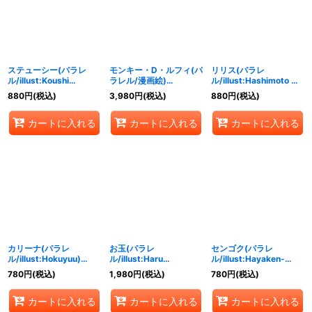
ステューシー(パラレ
モンキー・D・ルフィ(パ
リリス(パラレ
ル/illust:Koushi
ラレル/漫画絵)
ル/illust:Hashimoto Q)
Rokushiro)【SR/P】
【SR/P】{OP07-109}
【SR/P】{OP07-111}
880
円
(税込)
3,980
円
(税込)
880
円
(税込)
{OP07-085}
カートに入れる
カートに入れる
カートに入れる
カリーナ(パラレ
お玉(パラレ
センゴク(パラレ
ル/illust:Hokuyuu)
ル/illust:Haru
ル/illust:Hayaken-
【R/P】{OP07-005}
Miyajima)【R/P】
sarena)【R/P】{OP07-
780
円
(税込)
1,980
円
(税込)
780
円
(税込)
{OP07-022}
046}
カートに入れる
カートに入れる
カートに入れる