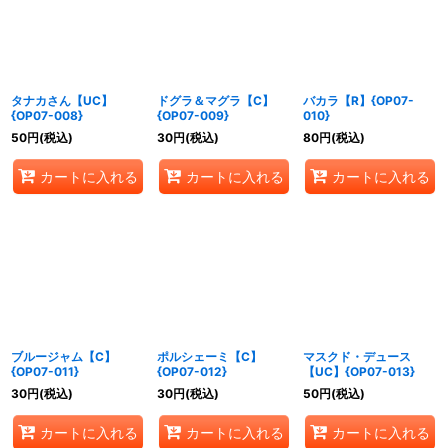
タナカさん【UC】
ドグラ＆マグラ【C】
バカラ【R】{OP07-
{OP07-008}
{OP07-009}
010}
50
円
(税込)
30
円
(税込)
80
円
(税込)
カートに入れる
カートに入れる
カートに入れる
ブルージャム【C】
ポルシェーミ【C】
マスクド・デュース
{OP07-011}
{OP07-012}
【UC】{OP07-013}
30
円
(税込)
30
円
(税込)
50
円
(税込)
カートに入れる
カートに入れる
カートに入れる