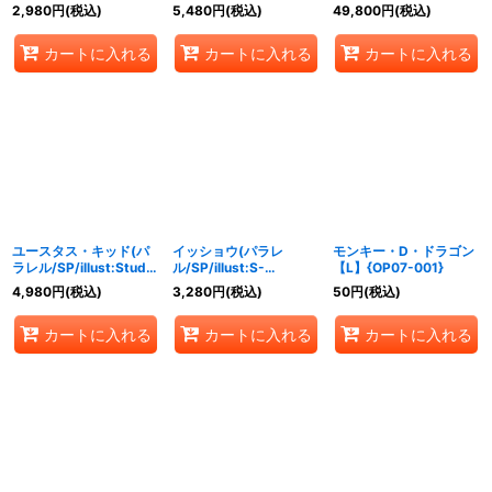
【SP】{OP01-
ル/SP/illust:tatsuya)
【SP】{OP06-
2,980
円
(税込)
5,480
円
(税込)
49,800
円
(税込)
035[OP07]}
【SP】{OP01-
101[OP07]}
073[OP07]}
カートに入れる
カートに入れる
カートに入れる
ユースタス・キッド(パ
イッショウ(パラレ
モンキー・D・ドラゴン
ラレル/SP/illust:Studio
ル/SP/illust:S-
【L】{OP07-001}
Vigor Co.Ltd)【SP】
KINOKO)【SP】
4,980
円
(税込)
3,280
円
(税込)
50
円
(税込)
{OP05-074[OP07]}
{OP03-078[OP07]}
カートに入れる
カートに入れる
カートに入れる