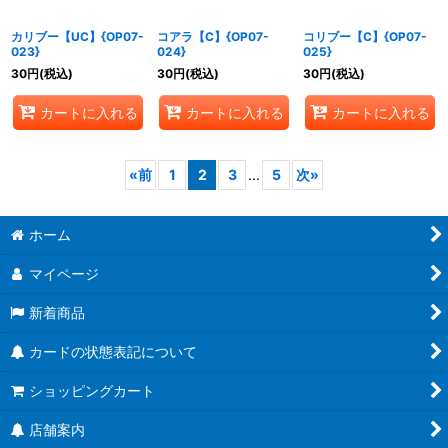
カリブー【UC】{OP07-
コアラ【C】{OP07-
コリブー【C】{OP07-
023}
024}
025}
30
円
(税込)
30
円
(税込)
30
円
(税込)
カートに入れる
カートに入れる
カートに入れる
«
前
1
2
3
...
5
次
»
ホーム
マイページ
新着商品
カードの状態表記について
ショッピングカート
店舗案内