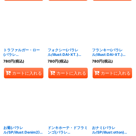
トラファルガー・ロー
フォクシー(パラレ
フランキー(パラレ
(パラレ
ル/illust:DAI-XT.)
ル/illust:DAI-XT.)
ル/illust:Hokuyuu)
【R/P】{OP07-071}
【R/P】{OP07-107}
780
円
(税込)
780
円
(税込)
780
円
(税込)
【R/P】{OP07-047}
カートに入れる
カートに入れる
カートに入れる
お菊(パラレ
ドンキホーテ・ドフラミ
おナミ(パラレ
ル/SP/illust:Denim2)
ンゴ(パラレ
ル/SP/illust:otton)