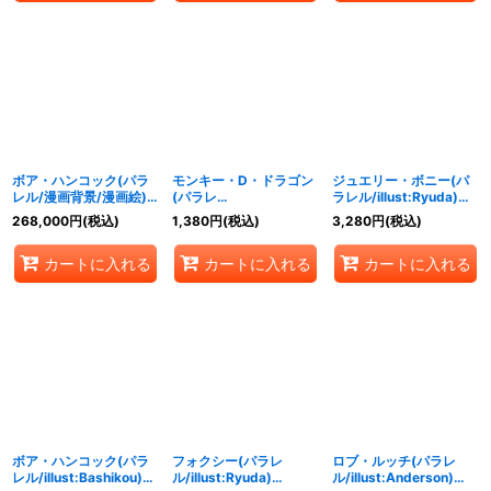
ボア・ハンコック(パラ
モンキー・D・ドラゴン
ジュエリー・ボニー(パ
レル/漫画背景/漫画絵)
(パラレ
ラレル/illust:Ryuda)
【SR/SP】{OP07-051}
ル/illust:Anderson)
【L/P】{OP07-019}
268,000
円
(税込)
1,380
円
(税込)
3,280
円
(税込)
【L/P】{OP07-001}
カートに入れる
カートに入れる
カートに入れる
ボア・ハンコック(パラ
フォクシー(パラレ
ロブ・ルッチ(パラレ
レル/illust:Bashikou)
ル/illust:Ryuda)
ル/illust:Anderson)