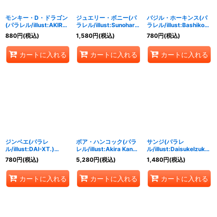
モンキー・D・ドラゴン
ジュエリー・ボニー(パ
バジル・ホーキンス(パ
(パラレル/illust:AKIRA
ラレル/illust:Sunohara)
ラレル/illust:Bashikou)
EGAWA)【SR/P】
【SR/P】{OP07-026}
【SR/P】{OP07-029}
880
円
(税込)
1,580
円
(税込)
780
円
(税込)
{OP07-015}
カートに入れる
カートに入れる
カートに入れる
ジンベエ(パラレ
ボア・ハンコック(パラ
サンジ(パラレ
ル/illust:DAI-XT.)
レル/illust:Akira Kano)
ル/illust:Daisukelzuka)
【SR/P】{OP07-045}
【SR/P】{OP07-051}
【SR/P】{OP07-064}
780
円
(税込)
5,280
円
(税込)
1,480
円
(税込)
カートに入れる
カートに入れる
カートに入れる