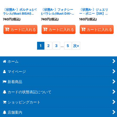
〔状態A-〕ポルチェ(パ
〔状態A-〕フォクシー
〔状態A-〕ジュエリ
ラレル/illust:BISAI)
(パラレル/illust:DAI-
ー・ボニー【SR】
【SR/P】{OP07-072}
XT.)【R/P】{OP07-
{OP07-026}
740
円
(税込)
740
円
(税込)
160
円
(税込)
071}
カートに入れる
カートに入れる
カートに入れる
1
2
3
...
5
次
»
ホーム
マイページ
新着商品
カードの状態表記について
ショッピングカート
店舗案内