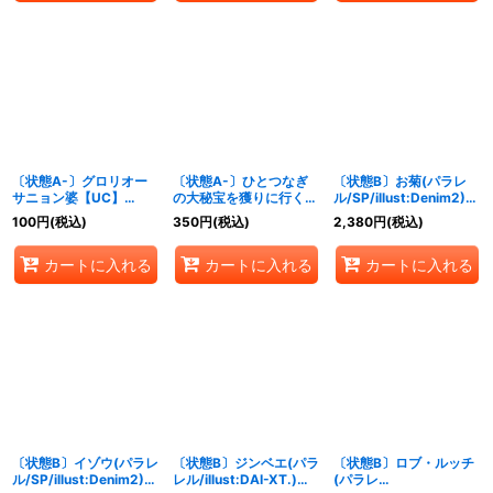
〔状態A-〕グロリオー
〔状態A-〕ひとつなぎ
〔状態B〕お菊(パラレ
サニョン婆【UC】
の大秘宝を獲りに行く
ル/SP/illust:Denim2)
{OP07-041}
ぞ!!!【R】{OP07-077}
【SP】{OP01-
100
円
(税込)
350
円
(税込)
2,380
円
(税込)
035[OP07]}
カートに入れる
カートに入れる
カートに入れる
〔状態B〕イゾウ(パラレ
〔状態B〕ジンベエ(パラ
〔状態B〕ロブ・ルッチ
ル/SP/illust:Denim2)
レル/illust:DAI-XT.)
(パラレ