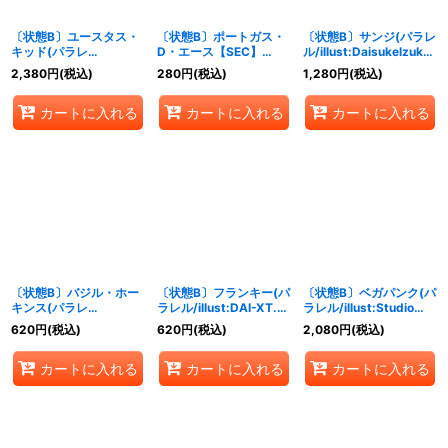
〔状態B〕ユースタス・
〔状態B〕ポートガス・
〔状態B〕サンジ(パラレ
キッド(パラレ
D・エース【SEC】
ル/illust:Daisukelzuka)
ル/SP/illust:Studio
{OP07-119}
【SR/P】{OP07-064}
2,380
円
(税込)
280
円
(税込)
1,280
円
(税込)
Vigor Co.Ltd)【SP】
{OP05-074[OP07]}
カートに入れる
カートに入れる
カートに入れる
〔状態B〕バジル・ホー
〔状態B〕フランキー(パ
〔状態B〕ベガパンク(パ
キンス(パラレ
ラレル/illust:DAI-XT.)
ラレル/illust:Studio
ル/illust:Bashikou)
【R/P】{OP07-107}
Vigor Co.Ltd)【L/P】
620
円
(税込)
620
円
(税込)
2,080
円
(税込)
【SR/P】{OP07-029}
{OP07-097}
カートに入れる
カートに入れる
カートに入れる