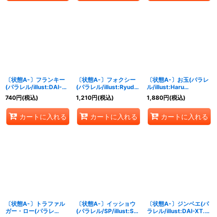
〔状態A-〕フランキー
〔状態A-〕フォクシー
〔状態A-〕お玉(パラレ
(パラレル/illust:DAI-
(パラレル/illust:Ryuda)
ル/illust:Haru
XT.)【R/P】{OP07-
【L/P】{OP07-059}
Miyajima)【R/P】
740
円
(税込)
1,210
円
(税込)
1,880
円
(税込)
107}
{OP07-022}
カートに入れる
カートに入れる
カートに入れる
〔状態A-〕トラファル
〔状態A-〕イッショウ
〔状態A-〕ジンベエ(パ
ガー・ロー(パラレ
(パラレル/SP/illust:S-
ラレル/illust:DAI-XT.)