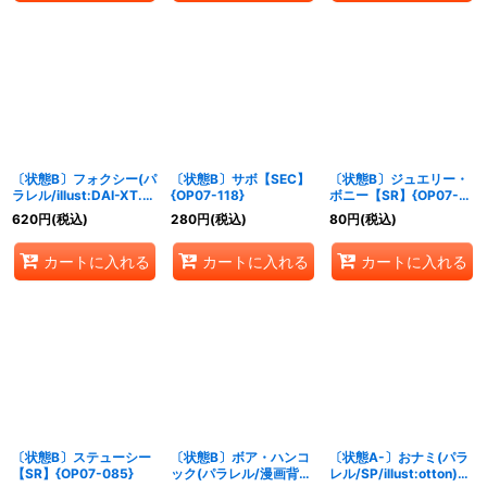
〔状態B〕フォクシー(パ
〔状態B〕サボ【SEC】
〔状態B〕ジュエリー・
ラレル/illust:DAI-XT.)
{OP07-118}
ボニー【SR】{OP07-
【R/P】{OP07-071}
026}
620
円
(税込)
280
円
(税込)
80
円
(税込)
カートに入れる
カートに入れる
カートに入れる
〔状態B〕ステューシー
〔状態B〕ボア・ハンコ
〔状態A-〕おナミ(パラ
【SR】{OP07-085}
ック(パラレル/漫画背
レル/SP/illust:otton)