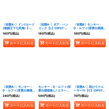
絞り込む
〔状態A-〕ドン!!カード
〔状態A-〕ボア・ハン
〔状態B〕モンキー・
(海賊王下七武海)【-】
コック【L】{OP07-
D・ルフィ(背景白模様無
{-}
038}
し/ エラー修正
160
円
(税込)
160
円
(税込)
180
円
(税込)
後/illust:nakamaru)
【SR】{OP07-109}
カートに入れる
カートに入れる
カートに入れる
〔状態A-〕モンキー・
モンキー・D・ルフィ(背
〔状態A-〕助けてクエ
D・ルフィ(背景白模様無
景白模様無し/ エラー修
ーサー!!!【C】{OP07-
し/ エラー修正
正後/illust:nakamaru)
115}
280
円
(税込)
580
円
(税込)
70
円
(税込)
後/illust:nakamaru)
【SR】{OP07-109}
【SR】{OP07-109}
カートに入れる
カートに入れる
カートに入れる