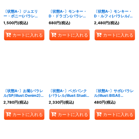
〔状態A-〕ジュエリ
〔状態A-〕モンキー・
〔状態A-〕モンキー・
ー・ボニー(パラレ
D・ドラゴン(パラレ
D・ルフィ(パラレル/漫
ル/illust:Sunohara)
ル/illust:Anderson)
画絵)【SR/P】{OP07-
1,500
円
(税込)
680
円
(税込)
2,480
円
(税込)
【SR/P】{OP07-026}
【L/P】{OP07-001}
109}
カートに入れる
カートに入れる
カートに入れる
〔状態A-〕お菊(パラレ
〔状態A-〕ベガパンク
〔状態A-〕サボ(パラレ
ル/SP/illust:Denim2)
(パラレル/illust:Studio
ル/illust:BISAI)
【SP】{OP01-
Vigor Co.Ltd)【L/P】
【SEC/P】{OP07-118}
2,780
円
(税込)
2,330
円
(税込)
480
円
(税込)
035[OP07]}
{OP07-097}
カートに入れる
カートに入れる
カートに入れる