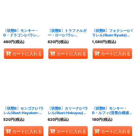
〔状態B〕モンキー・
〔状態B〕トラファルガ
〔状態B〕フォクシー(パ
D・ドラゴン(パラレ
ー・ロー(パラレ
ラレル/illust:Ryuda)
ル/illust:AKIRA
ル/illust:Hokuyuu)
【L/P】{OP07-059}
480
円
(税込)
620
円
(税込)
1,080
円
(税込)
EGAWA)【SR/P】
【R/P】{OP07-047}
{OP07-015}
カートに入れる
カートに入れる
カートに入れる
〔状態B〕センゴク(パラ
〔状態B〕カリーナ(パラ
〔状態B〕モンキー・
レル/illust:Hayaken-
レル/illust:Hokuyuu)
D・ルフィ(背景白模様有
sarena)【R/P】{OP07-
【R/P】{OP07-005}
り/ エラー修正
520
円
(税込)
620
円
(税込)
180
円
(税込)
046}
前/illust:nakamaru)
【SR】{OP07-109}
カートに入れる
カートに入れる
カートに入れる