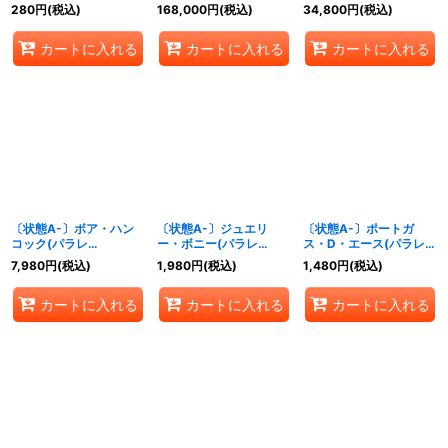
景/漫画絵)【SR/SP】
【SP】{OP06-
280
円
(税込)
168,000
円
(税込)
34,800
円
(税込)
{OP07-051}
101[OP07]}
カートに入れる
カートに入れる
カートに入れる
〔状態A-〕ボア・ハン
〔状態A-〕ジュエリ
〔状態A-〕ポートガ
コック(パラレ
ー・ボニー(パラレ
ス・D・エース(パラレ
ル/illust:Bashikou)
ル/illust:Ryuda)
ル/illust:BISAI)
7,980
円
(税込)
1,980
円
(税込)
1,480
円
(税込)
【L/P】{OP07-038}
【L/P】{OP07-019}
【SEC/P】{OP07-119}
カートに入れる
カートに入れる
カートに入れる