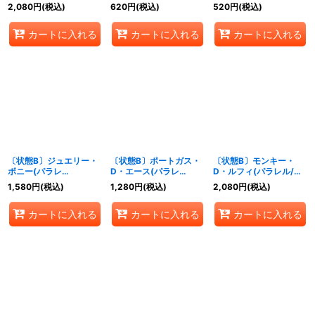
【SP】{OP03-
【SR/P】{OP07-045}
ル/illust:Anderson)
2,080
円
(税込)
620
円
(税込)
520
円
(税込)
003[OP07]}
【L/P】{OP07-079}
カートに入れる
カートに入れる
カートに入れる
〔状態B〕ジュエリー・
〔状態B〕ポートガス・
〔状態B〕モンキー・
ボニー(パラレ
D・エース(パラレ
D・ルフィ(パラレル/漫
ル/illust:Ryuda)
ル/illust:BISAI)
画絵)【SR/P】{OP07-
1,580
円
(税込)
1,280
円
(税込)
2,080
円
(税込)
【L/P】{OP07-019}
【SEC/P】{OP07-119}
109}
カートに入れる
カートに入れる
カートに入れる