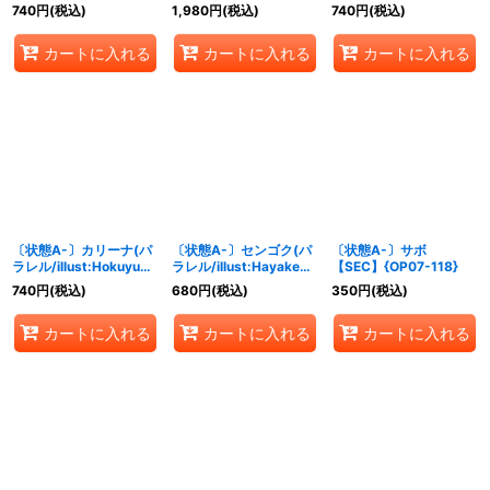
ル/illust:Hokuyuu)
KINOKO)【SP】
【SR/P】{OP07-045}
740
円
(税込)
1,980
円
(税込)
740
円
(税込)
【R/P】{OP07-047}
{OP03-078[OP07]}
カートに入れる
カートに入れる
カートに入れる
〔状態A-〕カリーナ(パ
〔状態A-〕センゴク(パ
〔状態A-〕サボ
ラレル/illust:Hokuyuu)
ラレル/illust:Hayaken-
【SEC】{OP07-118}
【R/P】{OP07-005}
sarena)【R/P】{OP07-
740
円
(税込)
680
円
(税込)
350
円
(税込)
046}
カートに入れる
カートに入れる
カートに入れる