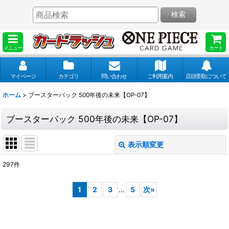
検索
メニュー
カート
マイページ
カテゴリ
問い合わせ
ご利用案内
店頭受取について
ホーム
>
ブースターパック 500年後の未来【OP-07】
ブースターパック 500年後の未来【OP-07】
表示順変更
閉じる
297
件
表示数
:
1
2
3
...
5
次
»
並び順
: