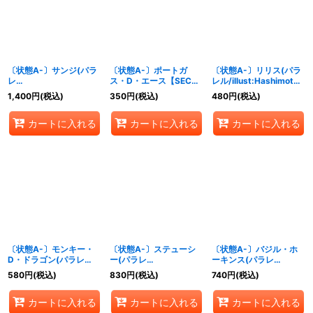
〔状態A-〕サンジ(パラ
〔状態A-〕ポートガ
〔状態A-〕リリス(パラ
レ
ス・D・エース【SEC】
レル/illust:Hashimoto
ル/illust:Daisukelzuka)
{OP07-119}
Q)【SR/P】{OP07-111}
1,400
円
(税込)
350
円
(税込)
480
円
(税込)
【SR/P】{OP07-064}
カートに入れる
カートに入れる
カートに入れる
〔状態A-〕モンキー・
〔状態A-〕ステューシ
〔状態A-〕バジル・ホ
D・ドラゴン(パラレ
ー(パラレ
ーキンス(パラレ
ル/illust:AKIRA
ル/illust:Koushi
ル/illust:Bashikou)
580
円
(税込)
830
円
(税込)
740
円
(税込)
EGAWA)【SR/P】
Rokushiro)【SR/P】
【SR/P】{OP07-029}
{OP07-015}
{OP07-085}
カートに入れる
カートに入れる
カートに入れる