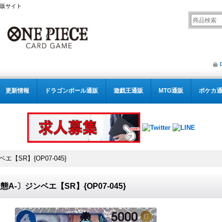
通販サイト
更新情報
ドラゴンボール通販
遊戯王通販
MTG通販
ポケカ
エ【SR】{OP07-045}
態A-〕ジンベエ【SR】{OP07-045}