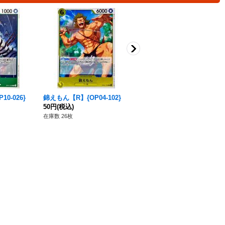
0-026}
錦えもん【R】{OP04-102}
盾白糸【R】{EB01-019}
50円
(税込)
80円
(税込)
在庫数 26枚
在庫数 211枚