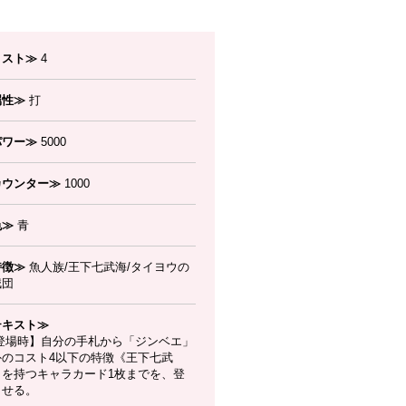
コスト≫
4
属性≫
打
パワー≫
5000
カウンター≫
1000
色≫
青
特徴≫
魚人族/王下七武海/タイヨウの
賊団
テキスト≫
登場時】自分の手札から「ジンベエ」
外のコスト4以下の特徴《王下七武
》を持つキャラカード1枚までを、登
させる。