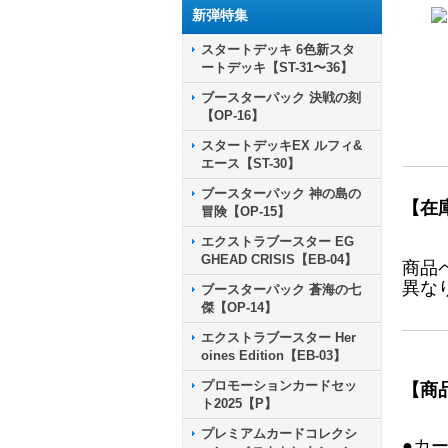
新弾特集
スタートデッキ 6色新スタ
ートデッキ【ST-31〜36】
ブースターパック 決戦の刻
【OP-16】
スタートデッキEX ルフィ&
エース【ST-30】
ブースターパック 神の島の
【在
冒険【OP-15】
エクストラブースター EG
GHEAD CRISIS【EB-04】
商品
異な
ブースターパック 蒼海の七
傑【OP-14】
エクストラブースター Her
oines Edition【EB-03】
プロモーションカードセッ
【商
ト2025【P】
プレミアムカードコレクシ
●カ