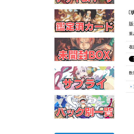
〔状
販
重
在
数