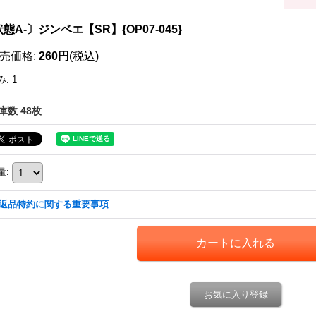
態A-〕ジンベエ【SR】{OP07-045}
売価格
:
260円
(税込)
み
:
1
庫数 48枚
量
:
返品特約に関する重要事項
お気に入り登録