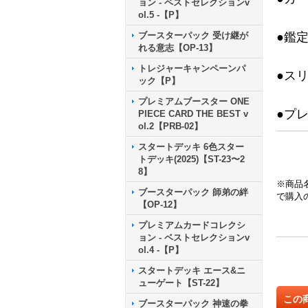
ョン - ベストセレクションv
ol.5 -【P】
ブースターパック 受け継が
●鑑
れる意志【OP-13】
トレジャーキャンペーンパ
●ス
ック【P】
プレミアムブースター ONE
●プ
PIECE CARD THE BEST v
ol.2【PRB-02】
スタートデッキ 6色スター
トデッキ(2025)【ST-23〜2
8】
※商品
ブースターパック 師弟の絆
で購入
【OP-12】
プレミアムカードコレクシ
ョン - ベストセレクションv
ol.4 -【P】
スタートデッキ エース&ニ
ューゲート【ST-22】
この
ブースターパック 神速の拳