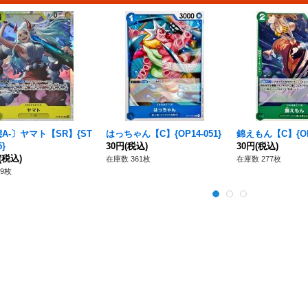
A-〕ヤマト【SR】{ST
はっちゃん【C】{OP14-051}
錦えもん【C】{OP1
5}
30円
(税込)
30円
(税込)
(税込)
在庫数 361枚
在庫数 277枚
9枚