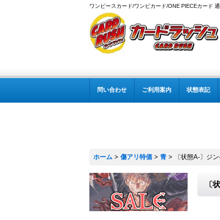
ワンピースカード/ワンピカード/ONE PIECEカード 
問い合わせ
ご利用案内
状態表記
ホーム
>
傷アリ特価
>
青
>
〔状態A-〕ジンベ
〔状