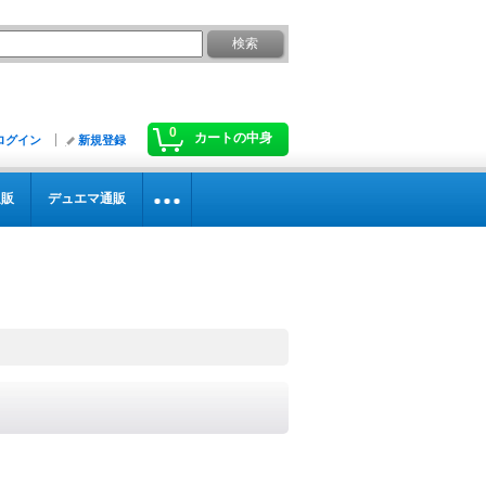
0
カートの中身
ログイン
新規登録
通販
デュエマ通販