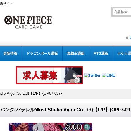
通販サイト
更新情報
ドラゴンボール通販
遊戯王通販
MTG通販
ポケカ
o Vigor Co.Ltd)【L/P】{OP07-097}
ンク(パラレル/illust:Studio Vigor Co.Ltd)【L/P】{OP07-09