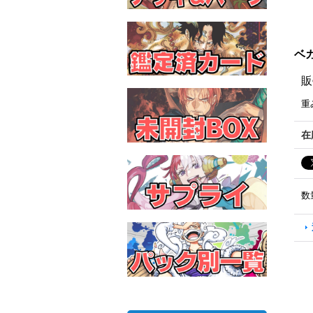
ベガ
販
重
在
数