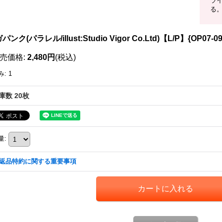
ラ
る
パンク(パラレル/illust:Studio Vigor Co.Ltd)【L/P】{OP07-09
売価格
:
2,480円
(税込)
み
:
1
庫数 20枚
量
:
返品特約に関する重要事項