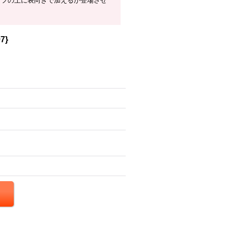
イフの上に表向きで加えるか登場させ
。
7}