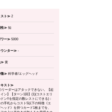
コスト≫
2
属性≫
知
パワー≫
5000
カウンター≫
-
色≫
黄
特徴≫
科学者/エッグヘッド
テキスト≫
のリーダーはアタックできない。【起
イン】【ターン1回】(1)(コストエリ
ドン!!を指定の数レストにできる)：
分の手札からコスト5以下の特徴《エ
グヘッド》を持つカード1枚までを、