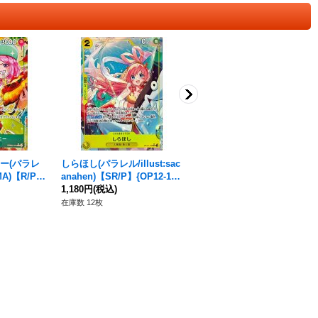
ー(パラレ
しらほし(パラレル/illust:sac
マルコ(パラレル/illust:lack)
uMA)【R/P】
anahen)【SR/P】{OP12-10
【L/P】{OP08-002}
2}
1,180円
(税込)
1,080円
(税込)
在庫数 12枚
在庫数 26枚