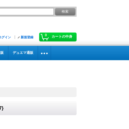
0
カートの中身
ログイン
新規登録
通販
デュエマ通販
7}