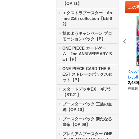
【OP-11】
この
エクストラブースター An
ime 25th collection【EB-0
2】
始めようキャンペーン プロ
モーションパック【P】
ONE PIECE カードゲー
ム 2nd ANNIVERSARY S
ET【P】
ONE PIECE CARD THE B
シル
EST ストレージボックスセ
レル/il
ット【P】
P】{O
2,48
在庫数 
スタートデッキEX ギア5
【ST-21】
ブースターパック 王族の血
統【OP-10】
ブースターパック 新たなる
皇帝【OP-09】
プレミアムブースター ONE