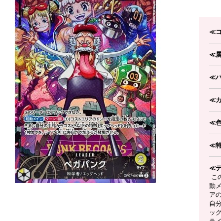
≪
≪
≪
≪
≪
≪
≪
こ
動メ
アの
自
ッ