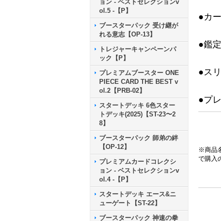
ョン - ベストセレクションv
ol.5 -【P】
●カ
ブースターパック 受け継が
れる意志【OP-13】
●鑑
トレジャーキャンペーンパ
ック【P】
●ス
プレミアムブースター ONE
PIECE CARD THE BEST v
ol.2【PRB-02】
●プ
スタートデッキ 6色スター
トデッキ(2025)【ST-23〜2
8】
ブースターパック 師弟の絆
【OP-12】
※商品
で購入
プレミアムカードコレクシ
ョン - ベストセレクションv
ol.4 -【P】
スタートデッキ エース&ニ
ューゲート【ST-22】
ブースターパック 神速の拳