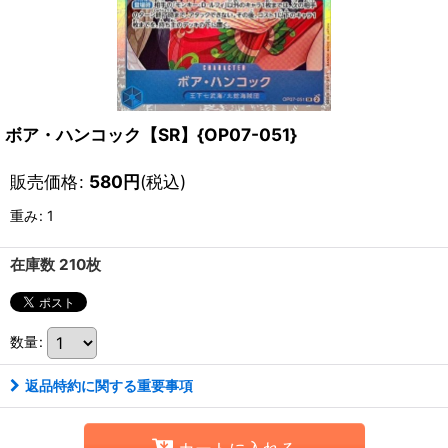
ボア・ハンコック【SR】{OP07-051}
販売価格
:
580
円
(税込)
重み
:
1
在庫数 210枚
数量
:
返品特約に関する重要事項