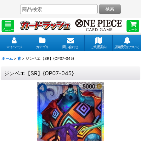
検索
メニュー
カート
マイページ
カテゴリ
問い合わせ
ご利用案内
店頭受取について
ホーム
>
青
>
ジンベエ【SR】{OP07-045}
ジンベエ【SR】{OP07-045}