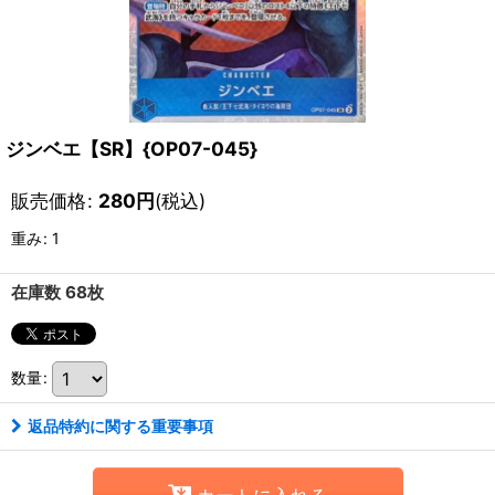
ジンベエ【SR】{OP07-045}
販売価格
:
280
円
(税込)
重み
:
1
在庫数 68枚
数量
:
返品特約に関する重要事項