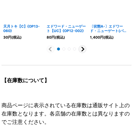
天月トキ【C】{OP13-
エドワード・ニューゲー
〔状態A-〕エドワー
060}
ト【UC】{OP12-002}
ド・ニューゲート(パラ
レル/★有
30
円
(税込)
80
円
(税込)
1,400
円
(税込)
り/illust:Hokuyuu)
【SR/P】{ST15-002}
【在庫数について】
商品ページに表示されている在庫数は通販サイト上の
在庫数となります。各店舗の在庫数とは異なりますの
でご注意ください。