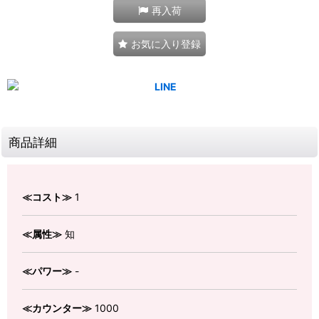
再入荷
お気に入り登録
商品詳細
≪コスト≫
1
≪属性≫
知
≪パワー≫
-
≪カウンター≫
1000