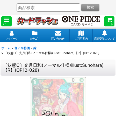
検索
メニュー
カート
マイページ
カテゴリ
問い合わせ
ご利用案内
店頭受取について
ホーム
>
傷アリ特価
>
緑
>
〔状態C〕光月日和(ノーマル仕様/illust:Sunohara)【R】{OP12-028}
〔状態C〕光月日和(ノーマル仕様/illust:Sunohara)
【R】{OP12-028}