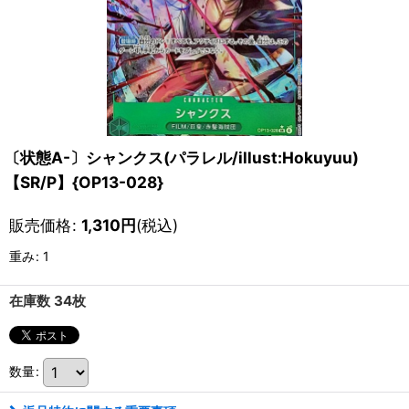
〔状態A-〕シャンクス(パラレル/illust:Hokuyuu)
【SR/P】{OP13-028}
販売価格
:
1,310
円
(税込)
重み
:
1
在庫数 34枚
数量
: