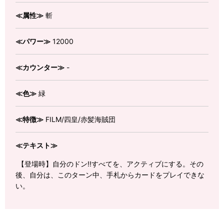
≪属性≫
斬
≪パワー≫
12000
≪カウンター≫
-
≪色≫
緑
≪特徴≫
FILM/四皇/赤髪海賊団
≪テキスト≫
【登場時】自分のドン!!すべてを、アクティブにする。その
後、自分は、このターン中、手札からカードをプレイできな
い。