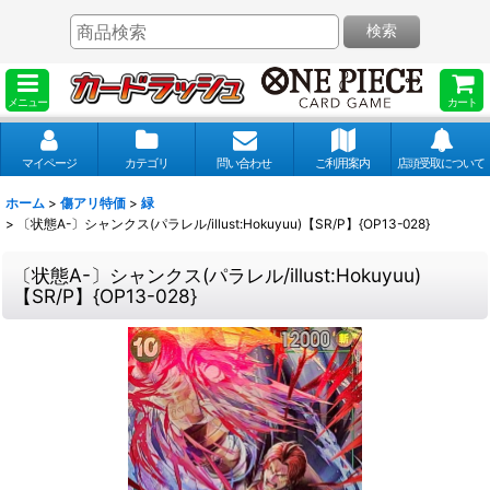
検索
メニュー
カート
マイページ
カテゴリ
問い合わせ
ご利用案内
店頭受取について
ホーム
>
傷アリ特価
>
緑
>
〔状態A-〕シャンクス(パラレル/illust:Hokuyuu)【SR/P】{OP13-028}
〔状態A-〕シャンクス(パラレル/illust:Hokuyuu)
【SR/P】{OP13-028}