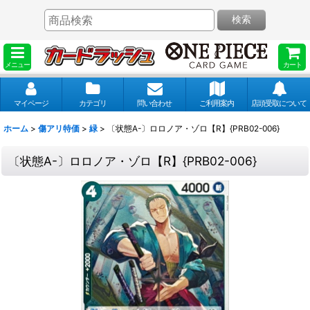
検索
メニュー
カート
マイページ
カテゴリ
問い合わせ
ご利用案内
店頭受取について
ホーム
>
傷アリ特価
>
緑
>
〔状態A-〕ロロノア・ゾロ【R】{PRB02-006}
〔状態A-〕ロロノア・ゾロ【R】{PRB02-006}