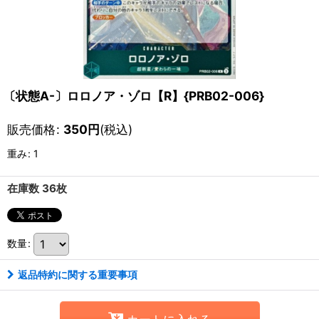
〔状態A-〕ロロノア・ゾロ【R】{PRB02-006}
販売価格
:
350
円
(税込)
重み
:
1
在庫数 36枚
数量
:
返品特約に関する重要事項