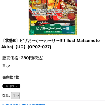
〔状態B〕ピザお〜か〜わ〜り〜!!!(illust:Matsumoto
Akira)【UC】{OP07-037}
販売価格
:
280
円
(税込)
重み
:
1
在庫数 1枚
数量
: