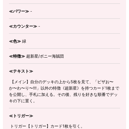
≪パワー≫
-
≪カウンター≫
-
≪色≫
緑
≪特徴≫
超新星/ボニー海賊団
≪テキスト≫
【メイン】自分のデッキの上から5枚を見て、「ピザお〜
か〜わ〜り〜!!!」以外の特徴《超新星》を持つカード1枚まで
を公開し、手札に加える。その後、残りを好きな順番でデッ
キの下に置く。
≪トリガー≫
トリガー【トリガー】カード1枚を引く。