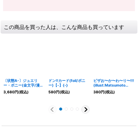
この商品を買った人は、こんな商品も買っています
〔状態A-〕ジュエリ
ドン!!カード(foil/ボニ
ピザお〜か〜わ〜り〜!!!
ー・ボニー(金文字/漫画
ー)【-】{-}
(illust:Matsumoto
絵)【L】{OP07-019}
Akira)【UC】{OP07-
3,680
円
(税込)
580
円
(税込)
380
円
(税込)
037}