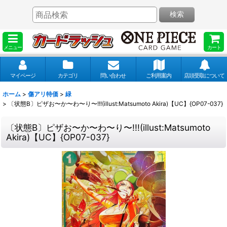
検索
メニュー
カート
マイページ
カテゴリ
問い合わせ
ご利用案内
店頭受取について
ホーム
>
傷アリ特価
>
緑
>
〔状態B〕ピザお〜か〜わ〜り〜!!!(illust:Matsumoto Akira)【UC】{OP07-037}
〔状態B〕ピザお〜か〜わ〜り〜!!!(illust:Matsumoto
Akira)【UC】{OP07-037}