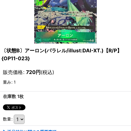
〔状態B〕アーロン(パラレル/illust:DAI-XT.)【R/P】
{OP11-023}
販売価格
:
720
円
(税込)
重み
:
1
在庫数 1枚
数量
: