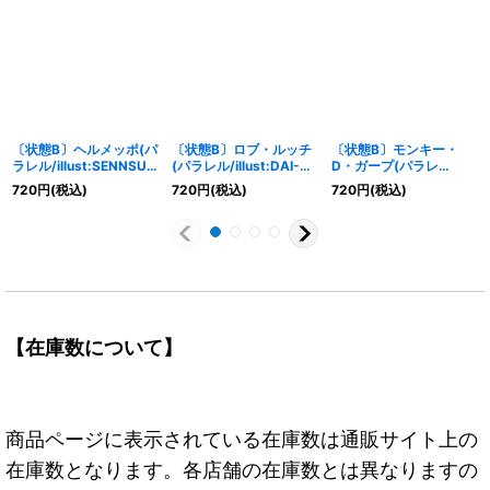
〔状態B〕ヘルメッポ(パ
〔状態B〕ロブ・ルッチ
〔状態B〕モンキー・
ラレル/illust:SENNSU)
(パラレル/illust:DAI-
D・ガープ(パラレ
【SR/P】{OP11-092}
XT.)【SR/P】{EB04-
ル/illust:Akira EGAWA)
720
円
(税込)
720
円
(税込)
720
円
(税込)
048}
【SR/P】{OP11-095}
【在庫数について】
商品ページに表示されている在庫数は通販サイト上の
在庫数となります。各店舗の在庫数とは異なりますの