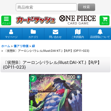
検索
メニュー
カート
マイページ
カテゴリ
問い合わせ
ご利用案内
店頭受取について
ホーム
>
傷アリ特価
>
緑
>
〔状態B〕アーロン(パラレル/illust:DAI-XT.)【R/P】{OP11-023}
〔状態B〕アーロン(パラレル/illust:DAI-XT.)【R/P】
{OP11-023}