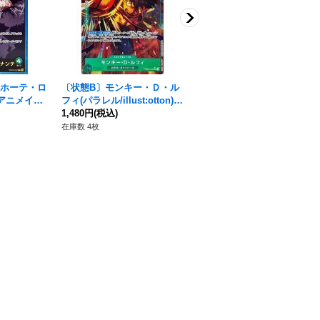
キホーテ・ロ
〔状態B〕モンキー・Ｄ・ル
〔状態A-〕ペローナ(フルア
/アニメイラ
フィ(パラレル/illust:otton)
ート/foil)【UC】{OP01-077}
022}
【SR/P】{PRB02-005}
1,480円
(税込)
930円
(税込)
在庫数 4枚
在庫数 18枚