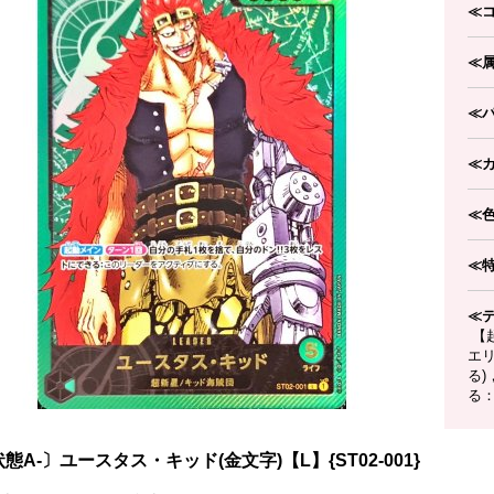
≪
≪
≪
≪
≪
≪
≪
【起
エ
る
る
態A-〕ユースタス・キッド(金文字)【L】{ST02-001}