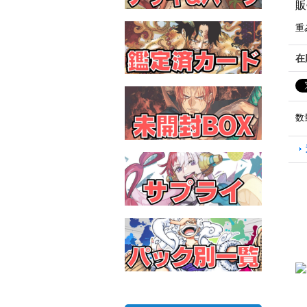
販
重
在
数