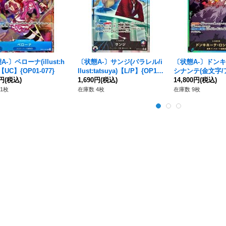
-〕ペローナ(illust:h
〔状態A-〕サンジ(パラレル/i
〔状態A-〕ドン
【UC】{OP01-077}
llust:tatsuya)【L/P】{OP12-
シナンテ(金文字
0円
(税込)
041}
1,690円
(税込)
スト)【L】{OP05-
14,800円
(税込)
1枚
在庫数 4枚
在庫数 9枚