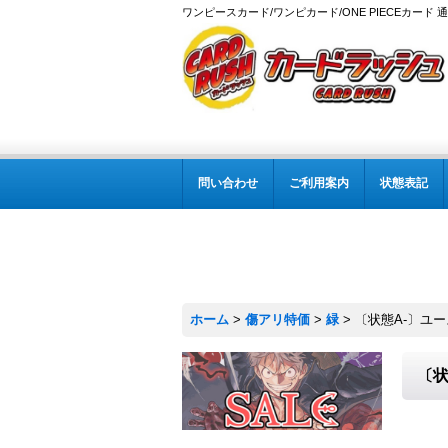
ワンピースカード/ワンピカード/ONE PIECEカード 
問い合わせ
ご利用案内
状態表記
ホーム
>
傷アリ特価
>
緑
>
〔状態A-〕ユース
〔状