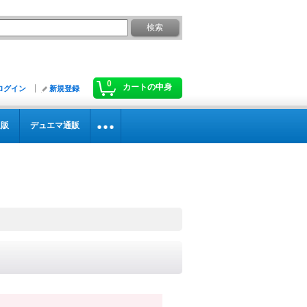
0
カートの中身
ログイン
新規登録
通販
デュエマ通販