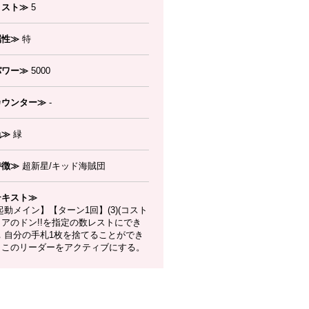
コスト≫
5
属性≫
特
パワー≫
5000
カウンター≫
-
色≫
緑
特徴≫
超新星/キッド海賊団
テキスト≫
動メイン】【ターン1回】(3)(コスト
リアのドン!!を指定の数レストにでき
)，自分の手札1枚を捨てることができ
：このリーダーをアクティブにする。