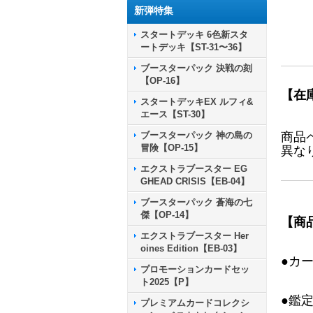
新弾特集
スタートデッキ 6色新スタ
ートデッキ【ST-31〜36】
ブースターパック 決戦の刻
【OP-16】
【在
スタートデッキEX ルフィ&
エース【ST-30】
ブースターパック 神の島の
商品
冒険【OP-15】
異な
エクストラブースター EG
GHEAD CRISIS【EB-04】
ブースターパック 蒼海の七
傑【OP-14】
【商
エクストラブースター Her
oines Edition【EB-03】
●カ
プロモーションカードセッ
ト2025【P】
●鑑
プレミアムカードコレクシ