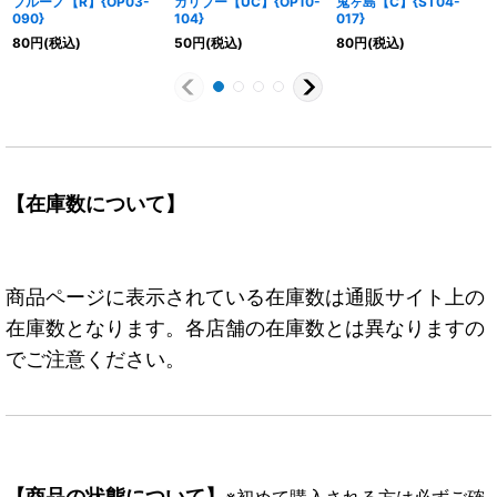
ブルーノ【R】{OP03-
カリブー【UC】{OP10-
鬼ヶ島【C】{ST04-
090}
104}
017}
80
円
(税込)
50
円
(税込)
80
円
(税込)
【在庫数について】
商品ページに表示されている在庫数は通販サイト上の
在庫数となります。各店舗の在庫数とは異なりますの
でご注意ください。
【商品の状態について】
※初めて購入される方は必ずご確