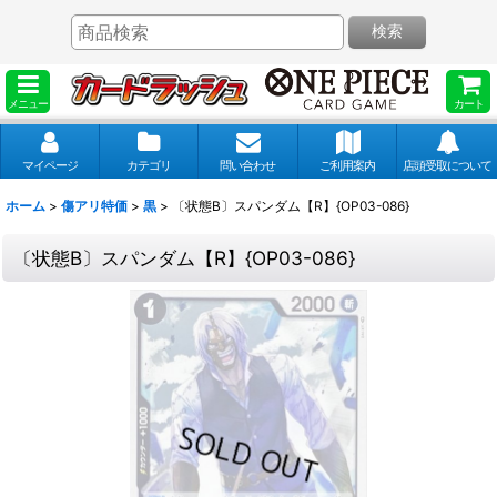
検索
メニュー
カート
マイページ
カテゴリ
問い合わせ
ご利用案内
店頭受取について
ホーム
>
傷アリ特価
>
黒
>
〔状態B〕スパンダム【R】{OP03-086}
〔状態B〕スパンダム【R】{OP03-086}