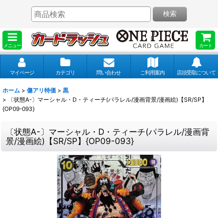
検索
メニュー
カート
マイページ
カテゴリ
問い合わせ
ご利用案内
店頭受取について
ホーム
>
傷アリ特価
>
黒
>
〔状態A-〕マーシャル・D・ティーチ(パラレル/漫画背景/漫画絵)【SR/SP】
{OP09-093}
〔状態A-〕マーシャル・D・ティーチ(パラレル/漫画背
景/漫画絵)【SR/SP】{OP09-093}