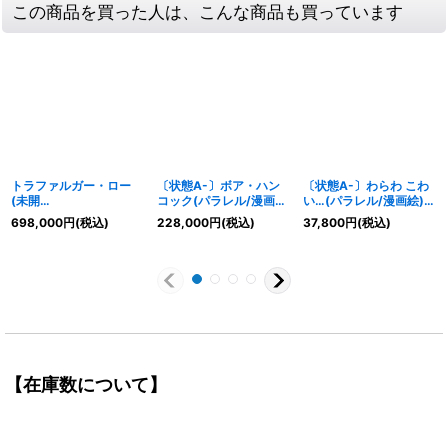
この商品を買った人は、こんな商品も買っています
トラファルガー・ロー
〔状態A-〕ボア・ハン
〔状態A-〕わらわ こわ
(未開
コック(パラレル/漫画背
い…(パラレル/漫画絵)
封/CS2023/illust:Bash
景/漫画絵)【SR/SP】
【R/P】{OP14-118}
698,000
円
(税込)
228,000
円
(税込)
37,800
円
(税込)
ikou)【SR】{ST10-
{OP07-051}
010}
【在庫数について】