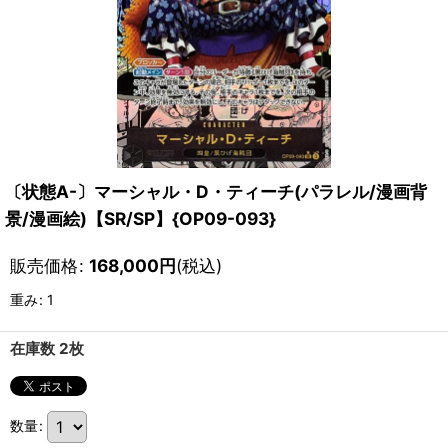
〔状態A-〕マーシャル・D・ティーチ(パラレル/漫画背
景/漫画絵)【SR/SP】{OP09-093}
販売価格
:
168,000
円
(税込)
重み
:
1
在庫数 2枚
数量
: