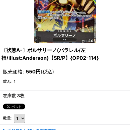
〔状態A-〕ボルサリーノ(パラレル/左
指/illust:Anderson)【SR/P】{OP02-114}
販売価格
:
550
円
(税込)
重み
:
1
在庫数 3枚
数量
: