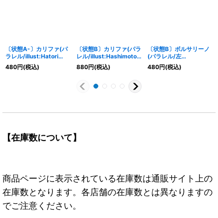
〔状態A-〕カリファ(パ
〔状態B〕カリファ(パラ
〔状態B〕ボルサリーノ
ラレル/illust:Hatori
レル/illust:Hashimoto
(パラレル/左
Kyoka)【R/P】{EB01-
Q)【R/P】{OP03-081}
指/illust:Anderson)
480
円
(税込)
880
円
(税込)
480
円
(税込)
031}
【SR/P】{OP02-114}
【在庫数について】
商品ページに表示されている在庫数は通販サイト上の
在庫数となります。各店舗の在庫数とは異なりますの
でご注意ください。