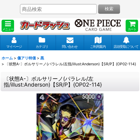
検索
メニュー
カート
マイページ
カテゴリ
問い合わせ
ご利用案内
店頭受取について
ホーム
>
傷アリ特価
>
黒
>
〔状態A-〕ボルサリーノ(パラレル/左指/illust:Anderson)【SR/P】{OP02-114}
〔状態A-〕ボルサリーノ(パラレル/左
指/illust:Anderson)【SR/P】{OP02-114}