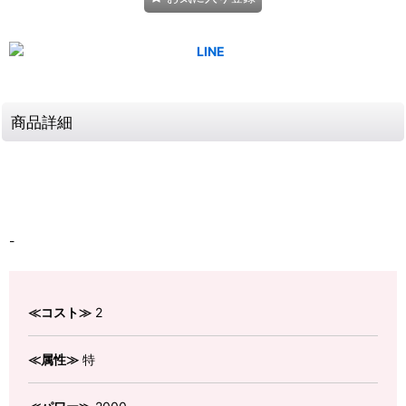
商品詳細
-
≪コスト≫
2
≪属性≫
特