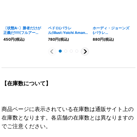
〔状態A-〕勝者だけが
ペドロ(パラレ
ホーディ・ジョーンズ
正義だ!!!!(フルアー
ル/illust:Yoichi Amano)
(パラレ
ト/foil/illust:tatsuya)
【R/P】{OP08-030}
ル/illust:Hayaken-
450
円
(税込)
780
円
(税込)
880
円
(税込)
【R】{OP05-037}
sarena)【SR/P】
{OP06-035}
【在庫数について】
商品ページに表示されている在庫数は通販サイト上の
在庫数となります。各店舗の在庫数とは異なりますの
でご注意ください。