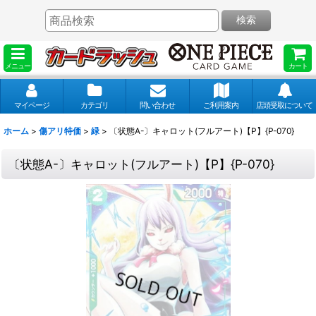
検索
メニュー
カート
マイページ
カテゴリ
問い合わせ
ご利用案内
店頭受取について
ホーム
>
傷アリ特価
>
緑
>
〔状態A-〕キャロット(フルアート)【P】{P-070}
〔状態A-〕キャロット(フルアート)【P】{P-070}