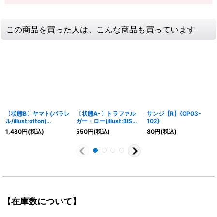
この商品を買った人は、こんな商品も買っています
〔状態B〕ヤマト(パラレ
〔状態A-〕トラファル
サンジ【R】{OP03-
ル/illust:otton)
ガー・ロー(illust:BISAI)
102}
【SR/P】{OP04-112}
【C】{ST03-008}
1,480
円
(税込)
550
円
(税込)
80
円
(税込)
【在庫数について】