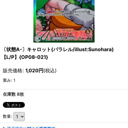
〔状態A-〕キャロット(パラレル/illust:Sunohara)
【L/P】{OP08-021}
販売価格
:
1,020
円
(税込)
重み
:
1
在庫数 8枚
数量
: