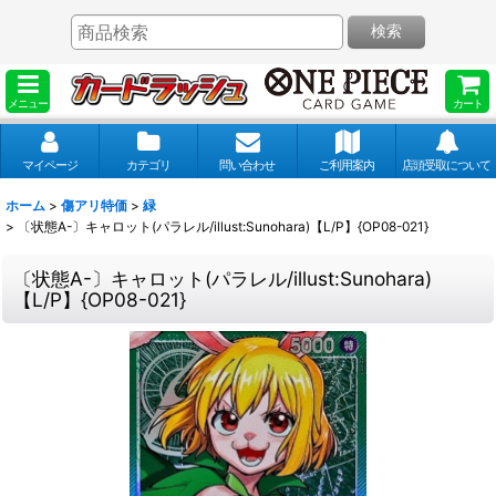
検索
メニュー
カート
マイページ
カテゴリ
問い合わせ
ご利用案内
店頭受取について
ホーム
>
傷アリ特価
>
緑
>
〔状態A-〕キャロット(パラレル/illust:Sunohara)【L/P】{OP08-021}
〔状態A-〕キャロット(パラレル/illust:Sunohara)
【L/P】{OP08-021}