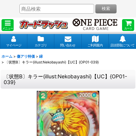
検索
メニュー
カート
マイページ
カテゴリ
問い合わせ
ご利用案内
店頭受取について
ホーム
>
傷アリ特価
>
緑
>
〔状態B〕キラー(illust:Nekobayashi)【UC】{OP01-039}
〔状態B〕キラー(illust:Nekobayashi)【UC】{OP01-
039}