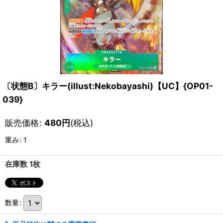
〔状態B〕キラー(illust:Nekobayashi)【UC】{OP01-
039}
販売価格
:
480
円
(税込)
重み
:
1
在庫数 1枚
数量
: