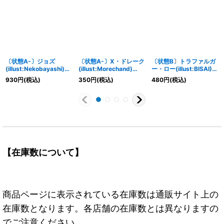
〔状態A-〕ジョズ
〔状態A-〕X・ドレーク
〔状態B〕トラファルガ
(illust:Nekobayashi)
(illust:Morechand)
ー・ロー(illust:BISAI)
【R】{OP02-008}
【R】{OP01-114}
【C】{ST03-008}
930
円
(税込)
350
円
(税込)
480
円
(税込)
【在庫数について】
商品ページに表示されている在庫数は通販サイト上の
在庫数となります。各店舗の在庫数とは異なりますの
でご注意ください。