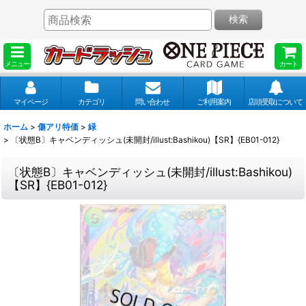
検索
メニュー
カート
マイページ
カテゴリ
問い合わせ
ご利用案内
店頭受取について
ホーム
>
傷アリ特価
>
緑
>
〔状態B〕キャベンディッシュ(未開封/illust:Bashikou)【SR】{EB01-012}
〔状態B〕キャベンディッシュ(未開封/illust:Bashikou)
【SR】{EB01-012}