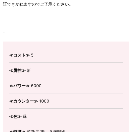
証できかねますのでご了承ください。
-
≪コスト≫
5
≪属性≫
斬
≪パワー≫
6000
≪カウンター≫
1000
≪色≫
緑
≪特徴≫
超新星/美しき海賊団