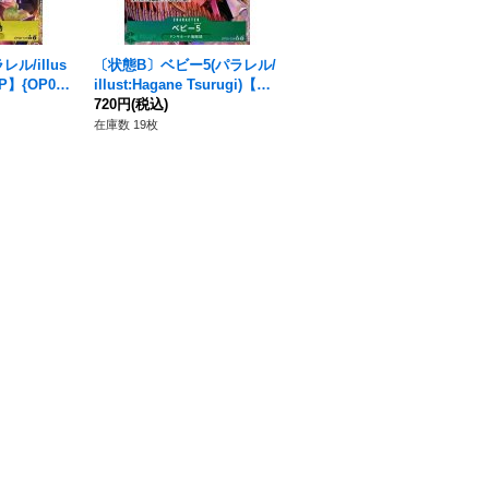
ル/illus
〔状態B〕ベビー5(パラレル/
〔状態A-〕パウリー(パラレ
/P】{OP06-
illust:Hagane Tsurugi)【R/
ル/illust:BISAI)【SR/P】{O
P】{OP05-034}
720円
(税込)
P03-066}
740円
(税込)
在庫数 19枚
在庫数 18枚