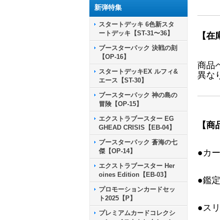
新弾特集
スタートデッキ 6色新スタ
ートデッキ【ST-31〜36】
【在
ブースターパック 決戦の刻
【OP-16】
商品
スタートデッキEX ルフィ&
異な
エース【ST-30】
ブースターパック 神の島の
冒険【OP-15】
エクストラブースター EG
【商
GHEAD CRISIS【EB-04】
ブースターパック 蒼海の七
傑【OP-14】
●カ
エクストラブースター Her
oines Edition【EB-03】
●鑑
プロモーションカードセッ
ト2025【P】
●ス
プレミアムカードコレクシ