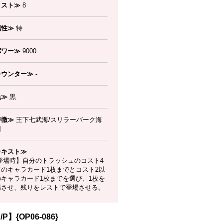
コスト≫
8
属性≫
特
パワー≫
9000
カウンター≫
-
色≫
黒
特徴≫
王下七武海/スリラーバーク海
団
テキスト≫
登場時】自分のトラッシュのコスト4
下のキャラカード1枚までとコスト2以
のキャラカード1枚までを選び、1枚を
場させ、残りをレストで登場させる。
P】{OP06-086}