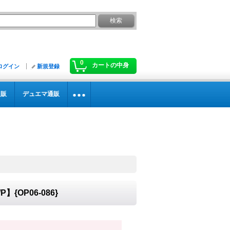
0
カートの中身
ログイン
新規登録
通販
デュエマ通販
】{OP06-086}