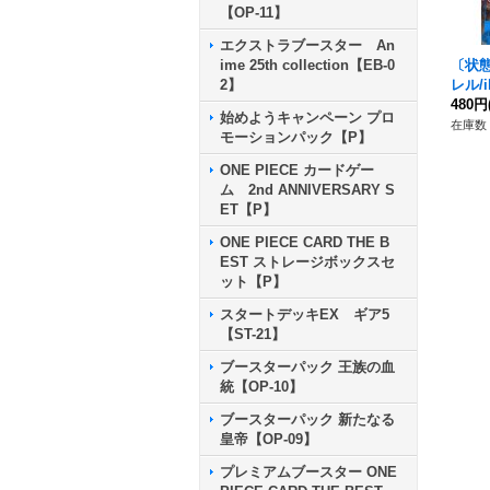
【OP-11】
エクストラブースター An
〔状態
ime 25th collection【EB-0
レル/il
2】
P】{O
480円
始めようキャンペーン プロ
在庫数 
モーションパック【P】
ONE PIECE カードゲー
ム 2nd ANNIVERSARY S
ET【P】
ONE PIECE CARD THE B
EST ストレージボックスセ
ット【P】
スタートデッキEX ギア5
【ST-21】
ブースターパック 王族の血
統【OP-10】
ブースターパック 新たなる
皇帝【OP-09】
プレミアムブースター ONE