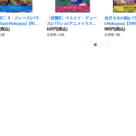
C〕X・ドレーク(パラ
〔状態B〕マスクド・デュー
光月モモの助(パラレ
lust:Hokuyuu)【R/
ス(パラレル/アニメイラスト)
t:Hokuyuu)【SR
P05-055}
(税込)
【R/P】{OP02-017}
620円
(税込)
107}
880円
(税込)
1枚
在庫数 14枚
在庫数 3枚