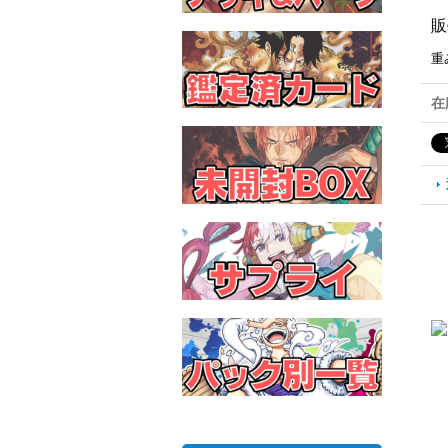
販
重
在