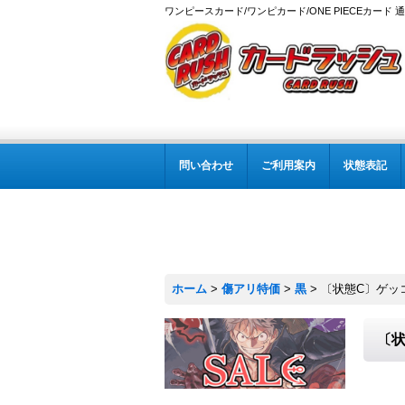
ワンピースカード/ワンピカード/ONE PIECEカード 
問い合わせ
ご利用案内
状態表記
ホーム
>
傷アリ特価
>
黒
>
〔状態C〕ゲッコー・モ
〔状