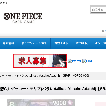
通販サイト
更新情報
ドラゴンボール通販
遊戯王通販
MTG通販
ポケカ
リア(パラレル/illust:Yosuke Adachi)【SR/P】{OP06-086}
態C〕ゲッコー・モリア(パラレル/illust:Yosuke Adachi)【SR/P