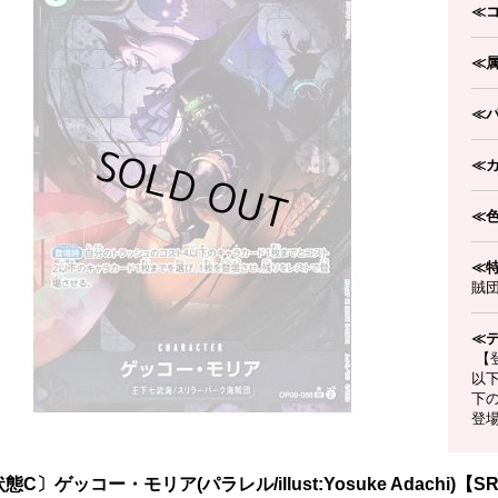
≪
≪
≪
≪
≪
≪
賊
≪
【
以
下
登
態C〕ゲッコー・モリア(パラレル/illust:Yosuke Adachi)【SR/