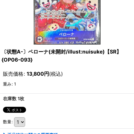
〔状態A-〕ペローナ(未開封/illust:nuisuke)【SR】
{OP06-093}
販売価格
:
13,800
円
(税込)
重み
:
1
在庫数 1枚
数量
: