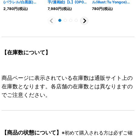
(パラレル/白黒版)
字/漫画絵)【L】{OP07-
ル/illust:Tu Yongce)
【SR/P】{ST13-011}
097}
【R/P】{EB02-048}
2,780
円
(税込)
7,980
円
(税込)
780
円
(税込)
【在庫数について】
商品ページに表示されている在庫数は通販サイト上の
在庫数となります。各店舗の在庫数とは異なりますの
でご注意ください。
【商品の状態について】
※初めて購入される方は必ずご確