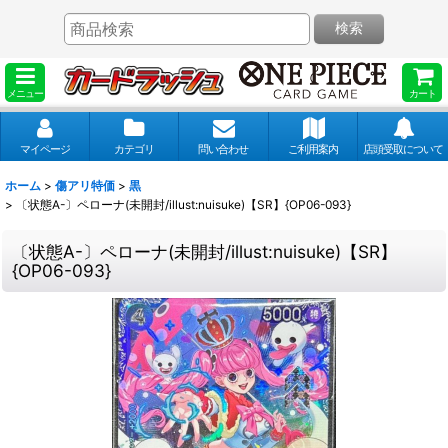
検索
メニュー
カート
マイページ
カテゴリ
問い合わせ
ご利用案内
店頭受取について
ホーム
>
傷アリ特価
>
黒
>
〔状態A-〕ペローナ(未開封/illust:nuisuke)【SR】{OP06-093}
〔状態A-〕ペローナ(未開封/illust:nuisuke)【SR】
{OP06-093}