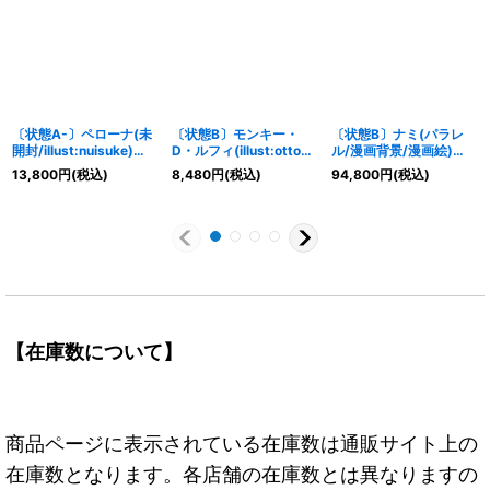
〔状態A-〕ペローナ(未
〔状態B〕モンキー・
〔状態B〕ナミ(パラレ
開封/illust:nuisuke)
D・ルフィ(illust:otton)
ル/漫画背景/漫画絵)
【SR】{OP06-093}
【P】{P-080}
【R/SP】{OP01-016}
13,800
円
(税込)
8,480
円
(税込)
94,800
円
(税込)
【在庫数について】
商品ページに表示されている在庫数は通販サイト上の
在庫数となります。各店舗の在庫数とは異なりますの