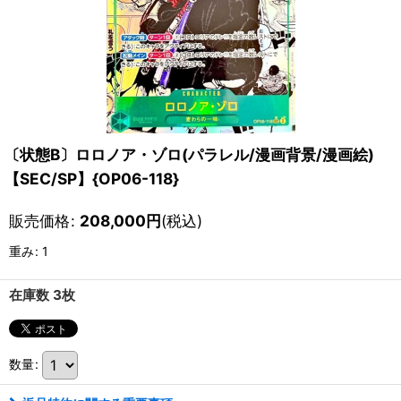
〔状態B〕ロロノア・ゾロ(パラレル/漫画背景/漫画絵)
【SEC/SP】{OP06-118}
販売価格
:
208,000
円
(税込)
重み
:
1
在庫数 3枚
数量
: