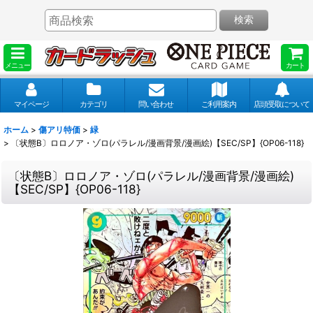
検索
メニュー
カート
マイページ
カテゴリ
問い合わせ
ご利用案内
店頭受取について
ホーム
>
傷アリ特価
>
緑
>
〔状態B〕ロロノア・ゾロ(パラレル/漫画背景/漫画絵)【SEC/SP】{OP06-118}
〔状態B〕ロロノア・ゾロ(パラレル/漫画背景/漫画絵)
【SEC/SP】{OP06-118}