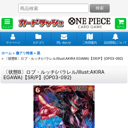
検索
メニュー
カート
マイページ
カテゴリ
問い合わせ
ご利用案内
店頭受取について
ホーム
>
傷アリ特価
>
黒
>
〔状態B〕ロブ・ルッチ(パラレル/illust:AKIRA EGAWA)【SR/P】{OP03-092}
〔状態B〕ロブ・ルッチ(パラレル/illust:AKIRA
EGAWA)【SR/P】{OP03-092}