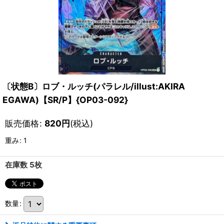
〔状態B〕ロブ・ルッチ(パラレル/illust:AKIRA
EGAWA)【SR/P】{OP03-092}
販売価格
:
820
円
(税込)
重み
:
1
在庫数 5枚
数量
: