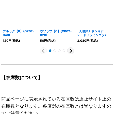
ブルック【R】{OP02-
ウソップ【C】{OP02-
〔状態B〕ドンキホー
040}
028}
テ・ドフラミンゴ(パラ
レル/illust:Studio Vigor
120
円
(税込)
50
円
(税込)
3,080
円
(税込)
Co.Ltd)【L/P】{OP04-
019}
【在庫数について】
商品ページに表示されている在庫数は通販サイト上の
在庫数となります。各店舗の在庫数とは異なりますの
でご注意ください。