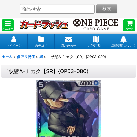
検索
メニュー
カート
マイページ
カテゴリ
問い合わせ
ご利用案内
店頭受取について
ホーム
>
傷アリ特価
>
黒
>
〔状態A-〕カク【SR】{OP03-080}
〔状態A-〕カク【SR】{OP03-080}